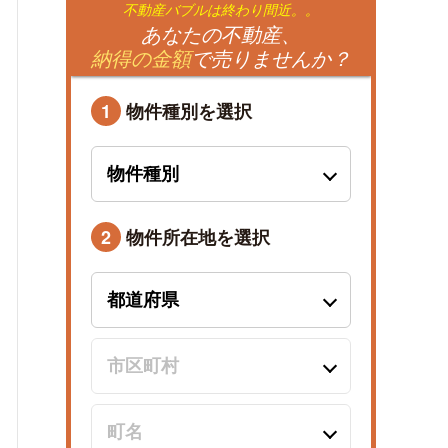
不動産バブルは終わり間近。。
あなたの不動産、
納得の金額
で売りませんか？
1
物件種別を選択
2
物件所在地を選択