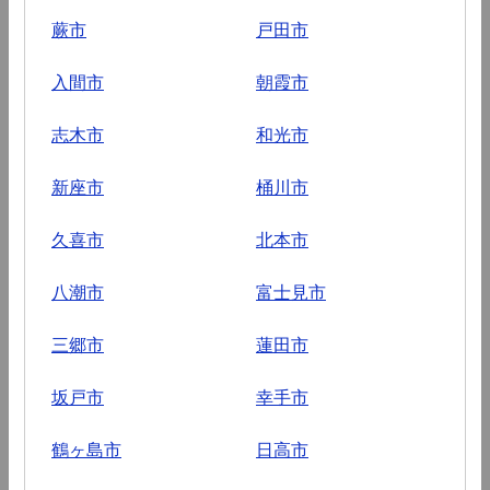
蕨市
戸田市
入間市
朝霞市
志木市
和光市
新座市
桶川市
久喜市
北本市
八潮市
富士見市
三郷市
蓮田市
坂戸市
幸手市
鶴ヶ島市
日高市