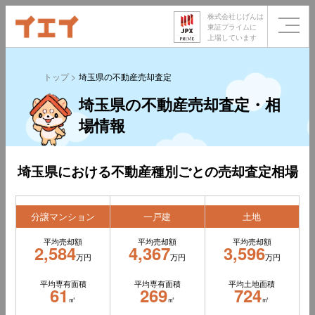
株式会社じげんは
東証プライムに
上場しています
トップ
埼玉県の不動産売却査定
埼玉県の不動産売却査定・相
場情報
埼玉県における不動産種別ごとの売却査定相場
分譲マンション
一戸建
土地
平均売却額
平均売却額
平均売却額
2,584
4,367
3,596
万円
万円
万円
平均専有面積
平均専有面積
平均土地面積
61
269
724
㎡
㎡
㎡