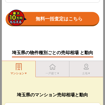
あゆみホーム株式会社
無料一括査定はこちら
寄居町を中心に地域密着営業をしております。
住所
埼玉県大里郡寄居町鉢形841-1
営業時間
09:00～18:30
定休日
毎週 火曜日・水曜日 ※休日もＦＡＸ・メ
ールの受付はＯＫです
埼玉県の物件種別ごとの売却相場 と動向
株式会社アイホームコンサルティング
【提案力】でお客様の問題を解決し希望を叶えます！
マンション▼
一戸建て▼
土地▼
住所
埼玉県越谷市蒲生茜町19-1 井上ビル1F
営業時間
09:00～18:00
定休日
毎週火曜日、水曜日、年末年始
埼玉県のマンション売却相場と動向