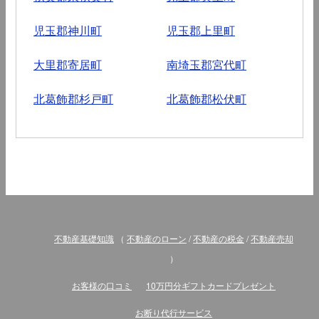
児玉郡神川町
児玉郡上里町
大里郡寄居町
南埼玉郡宮代町
北葛飾郡杉戸町
北葛飾郡松伏町
不動産基礎知識
（
不動産のローン
/
不動産の税金
/
不動産売却
）
お客様の口コミ
10万円分ギフトカードプレゼント
お断り代行サービス