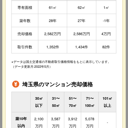
専有面積
61㎡
62㎡
1㎡
築年数
28年
27年
-1年
売却価格
2,582万円
2,586万円
4万円
取引件数
1,352件
1,434件
82件
※データは国土交通省の不動産取引価格情報をもとに表示しています。
（データ更新月:2022年5月）
埼玉県のマンション売却価格
30㎡
31〜
51〜
71〜
101㎡
以下
50㎡
70㎡
100㎡
以上
築10年
2,100
3,587
3,912
5,078
-
以内
万円
万円
万円
万円