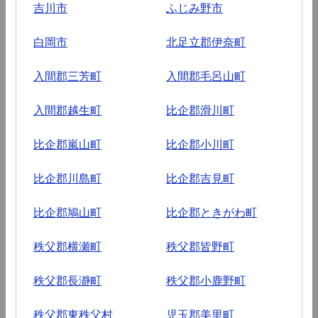
吉川市
ふじみ野市
白岡市
北足立郡伊奈町
入間郡三芳町
入間郡毛呂山町
入間郡越生町
比企郡滑川町
比企郡嵐山町
比企郡小川町
比企郡川島町
比企郡吉見町
比企郡鳩山町
比企郡ときがわ町
秩父郡横瀬町
秩父郡皆野町
秩父郡長瀞町
秩父郡小鹿野町
秩父郡東秩父村
児玉郡美里町