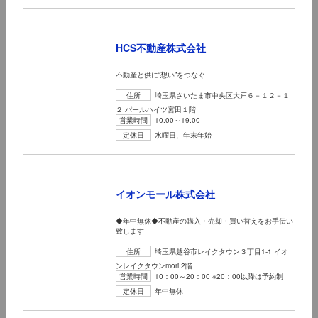
HCS不動産株式会社
不動産と供に“想い”をつなぐ
住所
埼玉県さいたま市中央区大戸６－１２－１
２ パールハイツ宮田１階
営業時間
10:00～19:00
定休日
水曜日、年末年始
イオンモール株式会社
◆年中無休◆不動産の購入・売却・買い替えをお手伝い
致します
住所
埼玉県越谷市レイクタウン３丁目1-1 イオ
ンレイクタウンmori 2階
営業時間
10：00～20：00 ※20：00以降は予約制
定休日
年中無休