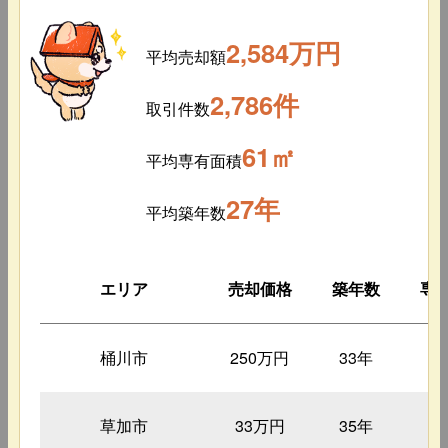
2,584万円
平均売却額
2,786件
取引件数
61㎡
平均専有面積
27年
平均築年数
エリア
売却価格
築年数
専
桶川市
250万円
33年
1
草加市
33万円
35年
1