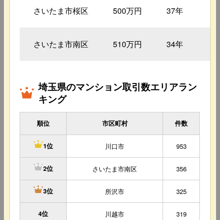
さいたま市桜区
500万円
37年
1
さいたま市南区
510万円
34年
1
埼玉県のマンション取引数エリアラン
キング
順位
市区町村
件数
川口市
953
1位
さいたま市南区
356
2位
所沢市
325
3位
4位
川越市
319