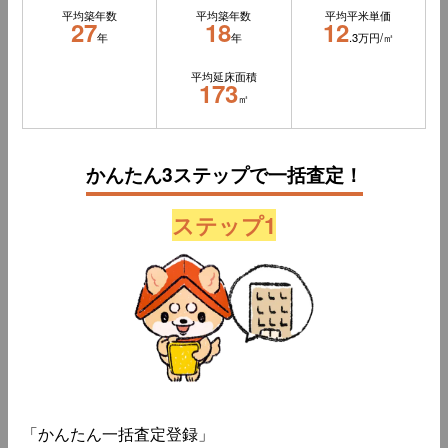
平均築年数
平均築年数
平均平米単価
27
18
12
年
年
.3万円/㎡
平均延床面積
173
㎡
かんたん3ステップで一括査定！
ステップ1
「かんたん一括査定登録」