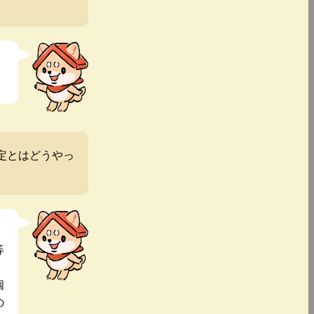
定とはどうやっ
等
個
の