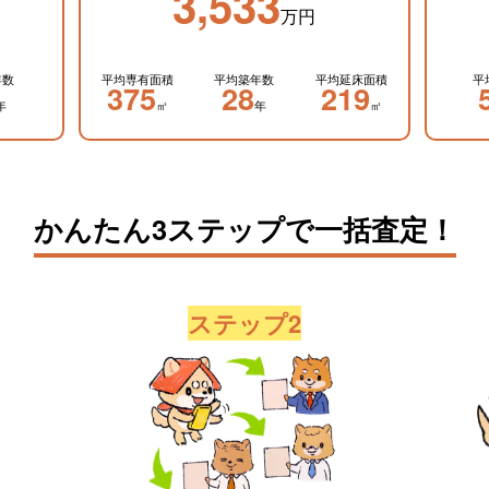
3,533
万円
年数
平均専有面積
平均築年数
平均延床面積
平
375
28
219
年
㎡
年
㎡
かんたん3ステップで一括査定！
ステップ2