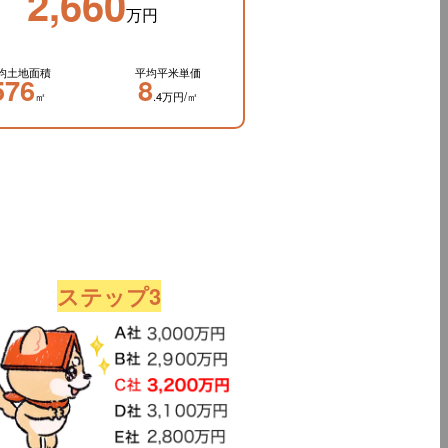
2,660
万円
均土地面積
平均平米単価
576
8
㎡
.4万円/㎡
ステップ3