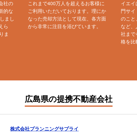
会社の
これまで400万人を超えるお客様に
イエイ
新的な
ご利用いただいております。理にか
門サイ
生しまし
なった売却方法として現在、各方面
のこと
えら
から非常に注目を浴びています。
など、
りま
社まで
格を比
広島県の提携不動産会社
株式会社プランニングサプライ