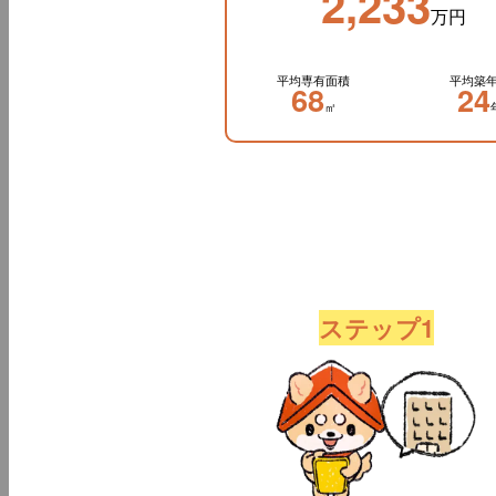
2,233
万円
平均専有面積
平均築
68
24
㎡
ステップ1