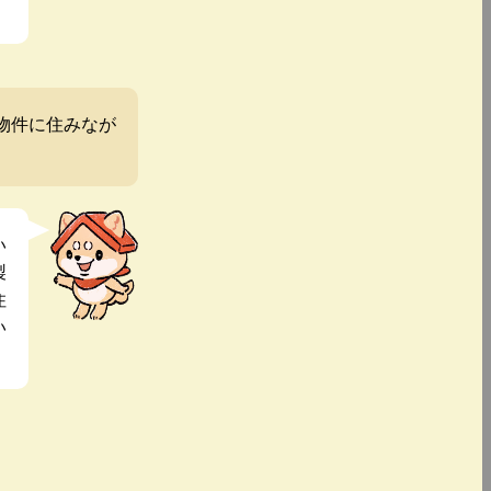
物件に住みなが
い
製
住
い