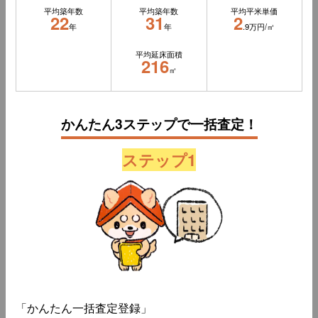
平均築年数
平均築年数
平均平米単価
22
31
2
年
年
.9万円/㎡
平均延床面積
216
㎡
かんたん3ステップで一括査定！
ステップ1
「かんたん一括査定登録」