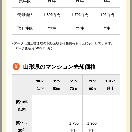
築年数
20年
26年
6年
売却価格
1,895万円
1,793万円
-102万円
取引件数
21件
23件
2件
※データは国土交通省の不動産取引価格情報をもとに表示しています。
（データ更新月:2022年5月）
山形県のマンション売却価格
30㎡
31〜
51〜
71〜
101㎡
以下
50㎡
70㎡
100㎡
以上
築10年
-
-
-
-
-
以内
築11～
2,700
2,950
-
-
-
20年
万円
万円