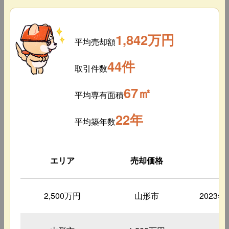
1,842万円
平均売却額
44件
取引件数
67㎡
平均専有面積
22年
平均築年数
エリア
売却価格
築
2,500万円
山形市
2023