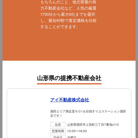
もちろんのこと、地元密着の有
力不動産会社など、人気の厳選
1700社から最大6社までを選択
し、最短60秒で査定価格を比較
することができます。
山形県の提携不動産会社
アイ不動産株式会社
酒田エリア満足度ＮＯ1を目指すイエステーション酒田
店です！
住所
山形県酒田市上安町三丁目7番地の12
営業時間
10:00〜18:00
定休日
水曜日