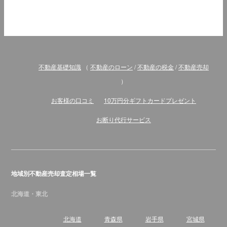
不動産基礎知識
（
不動産のローン
/
不動産の税金
/
不動産売却
）
お客様の口コミ
10万円分ギフトカードプレゼント
お断り代行サービス
地域別不動産売却査定相場一覧
北海道・東北
北海道
青森県
岩手県
宮城県