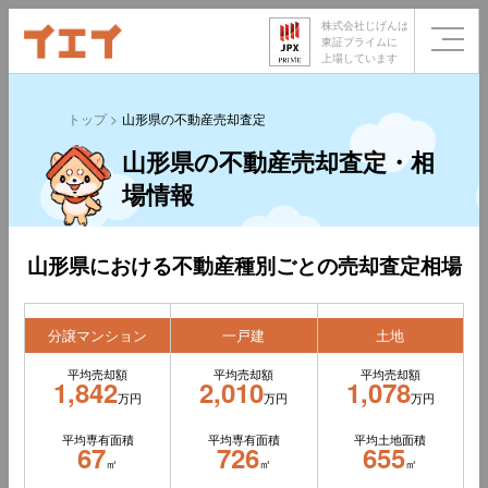
株式会社じげんは
東証プライムに
上場しています
トップ
山形県の不動産売却査定
山形県の不動産売却査定・相
場情報
山形県における不動産種別ごとの売却査定相場
分譲マンション
一戸建
土地
平均売却額
平均売却額
平均売却額
1,842
2,010
1,078
万円
万円
万円
平均専有面積
平均専有面積
平均土地面積
67
726
655
㎡
㎡
㎡