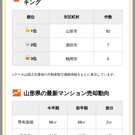
キング
順位
市区町村
件数
山形市
82
1位
酒田市
7
2位
鶴岡市
5
3位
※データは国土交通省の不動産取引価格情報をもとに表示しています。
山形県の最新マンション売却動向
今半期
前半期
差分
専有面積
66㎡
68㎡
2㎡