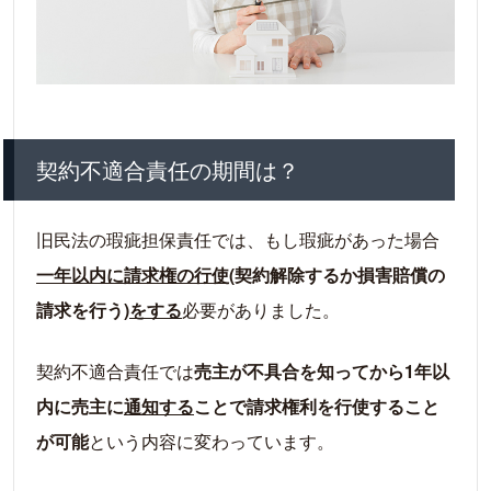
契約不適合責任の期間は？
旧民法の瑕疵担保責任では、もし瑕疵があった場合
一年以内に請求権の行使
(契約解除するか損害賠償の
請求を行う)
をする
必要がありました。
契約不適合責任では
売主が不具合を知ってから1年以
内に売主に
通知する
ことで請求権利を行使すること
が可能
という内容に変わっています。