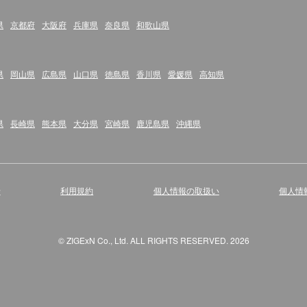
県
京都府
大阪府
兵庫県
奈良県
和歌山県
県
岡山県
広島県
山口県
徳島県
香川県
愛媛県
高知県
県
長崎県
熊本県
大分県
宮崎県
鹿児島県
沖縄県
せ
利用規約
個人情報の取扱い
個人情
© ZIGExN Co., Ltd. ALL RIGHTS RESERVED. 2026