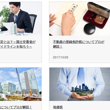
鑑定とは？～国土交通省が
不動産の登録免許税についてプロが
ガイドラインを知ろう～
解説！
2017/10/29
税についてプロが解説！
地価税