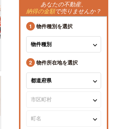
あなたの不動産、
納得の金額
で売りませんか？
1
物件種別を選択
2
物件所在地を選択