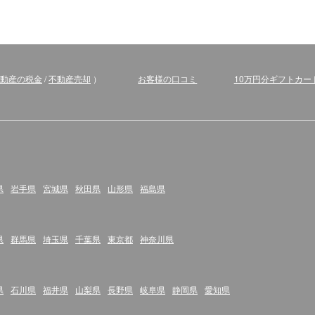
動産の税金
/
不動産売却
）
お客様の口コミ
10万円分ギフトカー
県
岩手県
宮城県
秋田県
山形県
福島県
県
群馬県
埼玉県
千葉県
東京都
神奈川県
県
石川県
福井県
山梨県
長野県
岐阜県
静岡県
愛知県