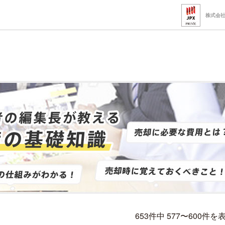
株式会
653件中 577〜600件を