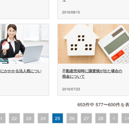
2016/08/10
却にかかかる法人税につい
不動産売却時に譲渡損が出た場合の
税金について
2016/07/23
653件中 577〜600件を
>
>
1
22
23
24
25
26
27
28