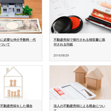
却に必要な仲介手数料・代
不動産売却で発行される領収書に添
について
付される印紙
2016/08/29
が不動産売却をした場合
法人の不動産売却による税金につい
て