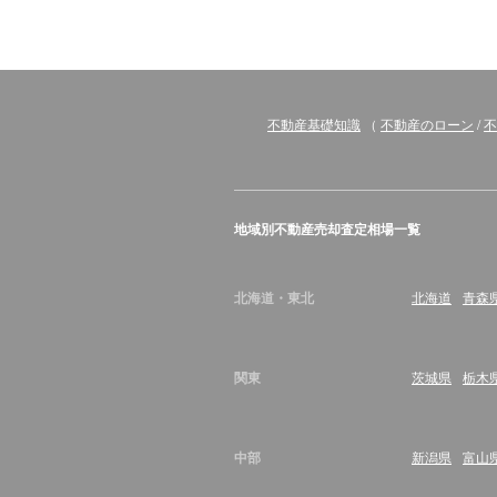
不動産基礎知識
（
不動産のローン
/
不
地域別不動産売却査定相場一覧
北海道・東北
北海道
青森
関東
茨城県
栃木
中部
新潟県
富山