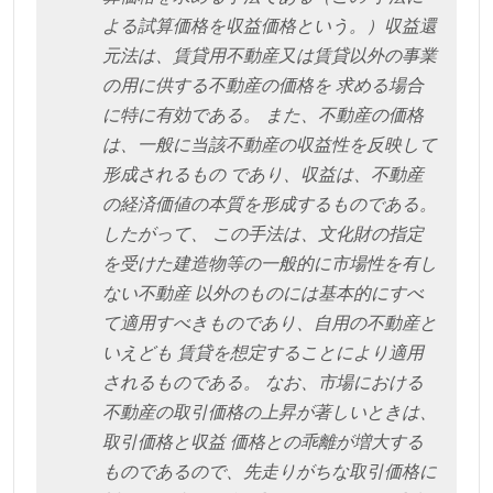
よる試算価格を収益価格という。）収益還
元法は、賃貸用不動産又は賃貸以外の事業
の用に供する不動産の価格を 求める場合
に特に有効である。 また、不動産の価格
は、一般に当該不動産の収益性を反映して
形成されるもの であり、収益は、不動産
の経済価値の本質を形成するものである。
したがって、 この手法は、文化財の指定
を受けた建造物等の一般的に市場性を有し
ない不動産 以外のものには基本的にすべ
て適用すべきものであり、自用の不動産と
いえども 賃貸を想定することにより適用
されるものである。 なお、市場における
不動産の取引価格の上昇が著しいときは、
取引価格と収益 価格との乖離が増大する
ものであるので、先走りがちな取引価格に