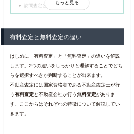
もっと見る
訪問査定と机上査定
訪問査定
机上査定
机上査定による不動産価格の算出方法
有料査定と無料査定の違い
原価法
取引事例比較法
はじめに「有料査定」と「無料査定」の違いを解説
収益還元法
します。2つの違いをしっかりと理解することでどち
らを選択すべきか判断することが出来ます。
重要な収益を計算する方法
不動産査定には国家資格者である不動産鑑定士が行
不動産無料査定のトラブルとは？
う
有料査定
と不動産会社が行う
無料査定
がありま
しつこい営業電話に注意
す。ここからはそれぞれの特徴について解説してい
査定額と売却額は異なる
きます。
あまりに高額な査定額を提示する業者は注
意する
査定時には不動産の状態をしっかり説明し