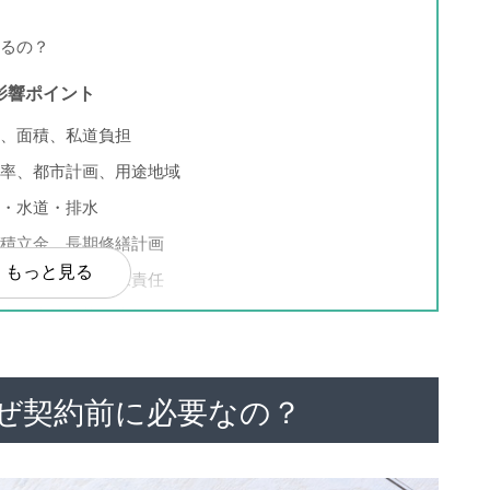
るの？
影響ポイント
、面積、私道負担
積率、都市計画、用途地域
・水道・排水
積立金、長期修繕計画
もっと見る
引渡し、瑕疵担保責任
調査、土壌汚染、告知事項
き３つの最重要チェックポイント
ぜ契約前に必要なの？
には？（耐震性、修繕履歴、告知事項）
る（修繕積立金の増加予測、管理組合の健全性）
合うか確認する（騒音、学校区、周辺環境の変化）