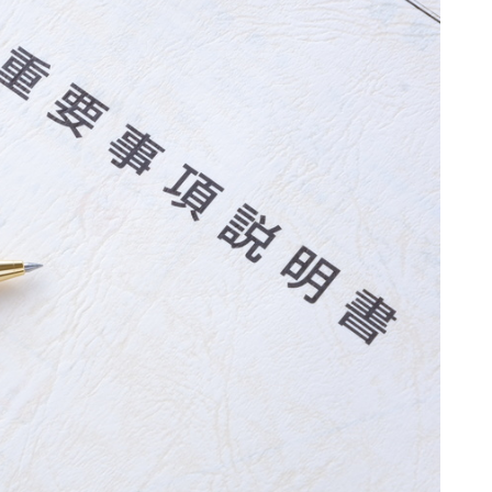
「聞くべき質問リスト」
目を徹底的に質問しよう！
おくと安心なこと
も検討しよう
未然に防ぐ心構えと相談先
策
の対処法と相談先
安心の不動産購入へ