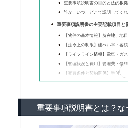
重要事項説明書の目的と法的根拠
誰が、いつ、どこで説明してくれ
重要事項説明書の主要記載項目と
【物件の基本情報】所在地、地目
【法令上の制限】建ぺい率・容
【ライフライン情報】電気・ガス
【管理状況と費用】管理費・修繕
【売買条件と契約関係】手付金、
【その他特記事項】アスベスト
後悔しないために！必ず確認すべ
重要事項説明書とは？な
1. 「隠れたリスク」を見抜く
2. 「家計への影響」を把握す
3. 「家族のライフプラン」に