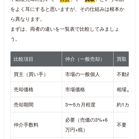
買取保証を利用する際の注意点
をよく耳にすると思いますが、その仕組みは根本か
即時買取を利用する際の注意点
ら異なります。
【診断】あなたに最適なのはどれ？状況別・売
まずは、両者の違いを一覧表で比較してみましょ
却方法の選び方
う。
「仲介」が向いている人
「買取保証」が向いている人
比較項目
仲介（一般売却）
買取（即
「即時買取」が向いている人
買主（買い手）
市場の一般個人
不動産会
後悔しないための選び方のポイント
買取完了までの流れと期間
売却価格
市場価格
相場より
買取保証の流れ（3ヶ月〜半年程度）
売却期間
3〜5カ月程度
約1カ月
即時買取の流れ（7日間〜1か月程度）
自分に合った売却方法で、後悔のないマンショ
必要（売価の3%+6
仲介手数料
不要（0
ン売却を
万円+税）