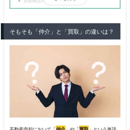
買取保証のデメリット
デメリット①仲介より価格が安くなってし
まう
デメリット②不動産会社選びは慎重に
そもそも「仲介」と「買取」の違いは？
マンション即時買取について
即時買取とは？
即時買取のメリット
メリット①短い期間で売却が完了できる
メリット②仲介手数料がかからない
メリット③売却活動の手間がかからない
メリット④契約不適合責任の免除
即時買取のデメリット
デメリット：買取価格が安くなってしまう
買取保証・即時買取を利用する際の注意点
不動産売却において「
仲介
」や「
買取
」という単語