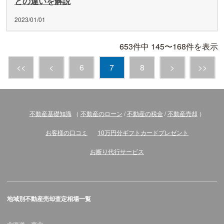
との違いを解説
2023/01/01
653件中 145〜168件を表示
<<
<
6
7
8
>
>>
不動産基礎知識
（
不動産のローン
/
不動産の税金
/
不動産売却
）
お客様の口コミ
10万円分ギフトカードプレゼント
お断り代行サービス
地域別不動産売却査定相場一覧