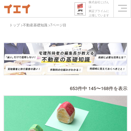
株式会社じげん
は
東証プライムに
上場しています
トップ
不動産基礎知識
7ページ目
653件中 145〜168件を表示