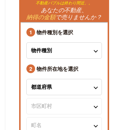
不動産バブルは終わり間近。。
あなたの不動産、
納得の金額
で売りませんか？
1
物件種別を選択
2
物件所在地を選択