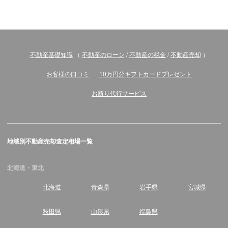
不動産基礎知識
（
不動産のローン
/
不動産の税金
/
不動産売却
）
お客様の口コミ
10万円分ギフトカードプレゼント
お断り代行サービス
地域別不動産売却査定相場一覧
北海道・東北
北海道
青森県
岩手県
宮城県
秋田県
山形県
福島県