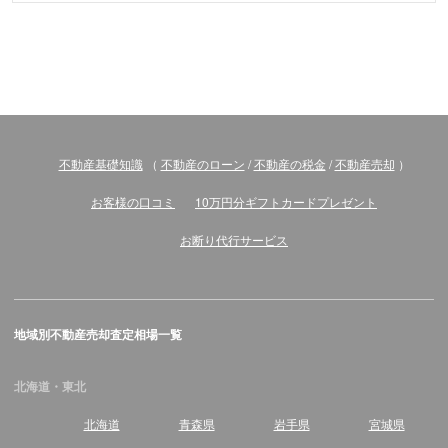
不動産基礎知識
（
不動産のローン
/
不動産の税金
/
不動産売却
）
お客様の口コミ
10万円分ギフトカードプレゼント
お断り代行サービス
地域別不動産売却査定相場一覧
北海道・東北
北海道
青森県
岩手県
宮城県