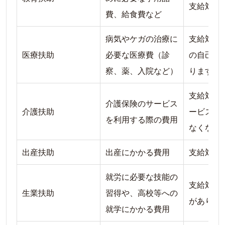
支給対象
費、給食費など
病気やケガの治療に
支給対象
医療扶助
必要な医療費（診
の自己負
察、薬、入院など）
ります
支給対象
介護保険のサービス
介護扶助
ービスの
を利用する際の費用
なくなり
出産扶助
出産にかかる費用
支給対象
就労に必要な技能の
支給対象
生業扶助
習得や、高校等への
がありま
就学にかかる費用