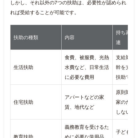
しかし、それ以外の7つの扶助は、必要性が認められ
れば受給することが可能です。
持ち家所
扶助の種類
内容
連
食費、被服費、光熱
支給対象
生活扶助
水費など、日常生活
幹を支え
に必要な費用
扶助です
原則対象
アパートなどの家
住宅扶助
家のため
賃、地代など
しないた
義務教育を受けるた
子どもが
教育扶助
めに必要な学用品