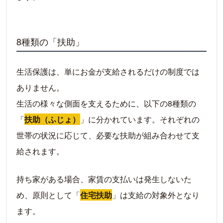
ステップ3：ケースワーカーによる「調査」
ステップ4：「決定」通知と保護費の支給開始
8種類の「扶助」
ステップ5：受給開始後の生活（ケースワーカ
ーとの関わり）
生活保護は、単にお金が支給されるだけの制度では
生活保護以外の選択肢は？
ありません。
高齢者世帯向け：不動産担保型生活資金（リ
バースモーゲージ）
生活の様々な側面を支えるために、以下の8種類の
住宅ローンが残っている方向け：任意売却と
「
扶助（ふじょ）
」に分かれています。それぞれの
リースバック
世帯の状況に応じて、必要な扶助が組み合わせて支
利用できる制度や支援を理解し正しく活用しよ
給されます。
う
持ち家がある場合、家賃の支払いは発生しないた
め、原則として「
住宅扶助
」は支給の対象外となり
ます。