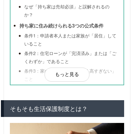
なぜ「持ち家は売却必須」と誤解されるの
か？
持ち家に住み続けられる3つの公式条件
条件1：申請者本人または家族が「居住」して
いること
条件2：住宅ローンが「完済済み」または「ご
くわずか」であること
条件3：家の資産価値が「著しく高すぎない」
もっと見る
こと
持ち家の売却を指導される4つのケース
ケース1：住んでいない家や土地を所有してい
そもそも生活保護制度とは？
る
ケース2：家の資産価値が目安（約2,000万
円）を大幅に超えている