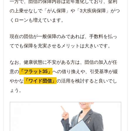
一方で、団信の保障内容は近年進化しており、金利
の上乗せなしで「がん保障」や「3大疾病保障」がつ
くローンも増えています。
現在の団信が一般保障のみであれば、手数料を払っ
てでも保障を充実させるメリットは大きいです。
なお、健康状態に不安がある方は、団信の加入が任
意の
「フラット35」
への借り換えや、引受基準が緩
やかな
「ワイド団信」
の活用を検討すると良いでし
ょう。
LIN