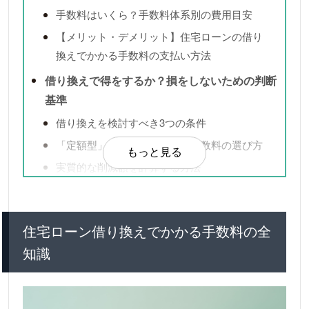
手数料はいくら？手数料体系別の費用目安
【メリット・デメリット】住宅ローンの借り
換えでかかる手数料の支払い方法
借り換えで得をするか？損をしないための判断
基準
借り換えを検討すべき3つの条件
「定額型」と「定率型」事務手数料の選び方
もっと見る
実質的な削減額を計算する方法
失敗しない借り換えのための重要項目
手数料を安くするポイントを押さえる
住宅ローン借り換えでかかる手数料の全
団信と住宅ローン控除の注意点を押さえる
知識
団信加入の注意点
住宅ローン控除を継続する際の注意点
借り換え手続きの流れを把握する