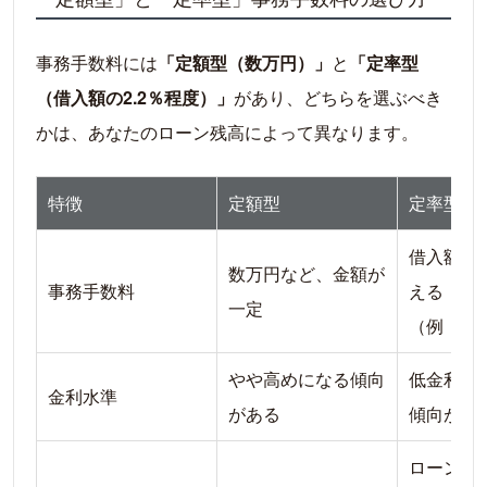
事務手数料には
「定額型（数万円）」
と
「定率型
（借入額の2.2％程度）」
があり、どちらを選ぶべき
かは、あなたのローン残高によって異なります。
特徴
定額型
定率型
借入額に
数万円など、金額が
事務手数料
える
一定
（例：2.
やや高めになる傾向
低金利で
金利水準
がある
傾向があ
ローン残