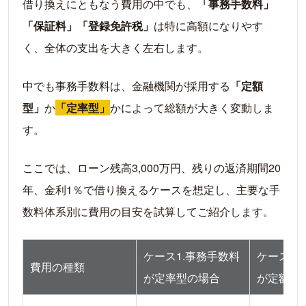
借り換えにともなう費用の中でも、
「事務手数料」
「保証料」「登録免許税」
は特に高額になりやす
く、全体の支出を大きく左右します。
中でも事務手数料は、金融機関が採用する
「定額
型」
か
「定率型」
かによって総額が大きく変動しま
す。
ここでは、ローン残高3,000万円、残りの返済期間20
年、金利1％で借り換えるケースを想定し、主要な手
数料体系別に費用の目安を試算してご紹介します。
ケース1.事務手数料
ケース2.
費用の種類
が定率型の場合
が定額型