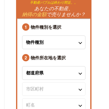
不動産バブルは終わり間近。。
あなたの不動産、
納得の金額
で売りませんか？
1
物件種別を選択
2
物件所在地を選択