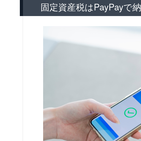
固定資産税はPayPayで
2.アプリの起動と機能選択
3.納付書コードの読み取り
4.内容の最終確認と手続きの完了
固定資産税をPayPayで支払う際
二重払いのリスクがある
口座振替との併用はできない
直接ポイントの還元はされない
支払いのキャンセルができない
PayPayの定期メンテナンス時
1. 納付期限直前のリスク回避
2. 主なメンテナンス時期の傾
3. 確認方法と対策
固定資産税の支払いにはPayPay