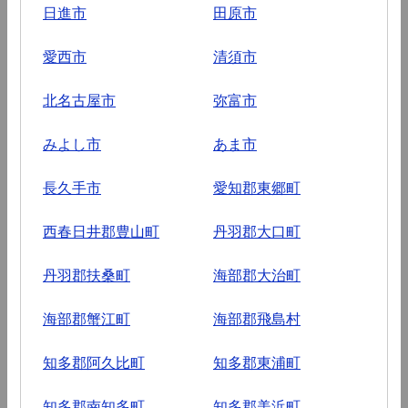
日進市
田原市
愛西市
清須市
北名古屋市
弥富市
みよし市
あま市
長久手市
愛知郡東郷町
西春日井郡豊山町
丹羽郡大口町
丹羽郡扶桑町
海部郡大治町
海部郡蟹江町
海部郡飛島村
知多郡阿久比町
知多郡東浦町
知多郡南知多町
知多郡美浜町