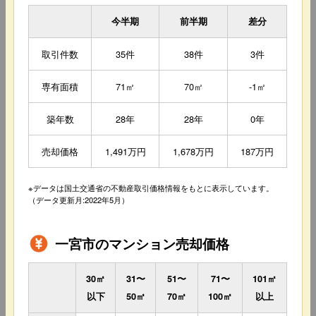
今半期
前半期
差分
取引件数
35件
38件
3件
専有面積
71㎡
70㎡
-1㎡
築年数
28年
28年
0年
売却価格
1,491万円
1,678万円
187万円
※データは国土交通省の不動産取引価格情報をもとに表示しています。
（データ更新月:2022年5月）
一宮市のマンション売却価格
30㎡
31〜
51〜
71〜
101㎡
以下
50㎡
70㎡
100㎡
以上