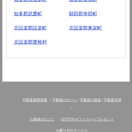
知多郡武豊町
額田郡幸田町
北設楽郡設楽町
北設楽郡東栄町
北設楽郡豊根村
不動産基礎知識
（
不動産のローン
/
不動産の税金
/
不動産売却
）
お客様の口コミ
10万円分ギフトカードプレゼント
お断り代行サービス