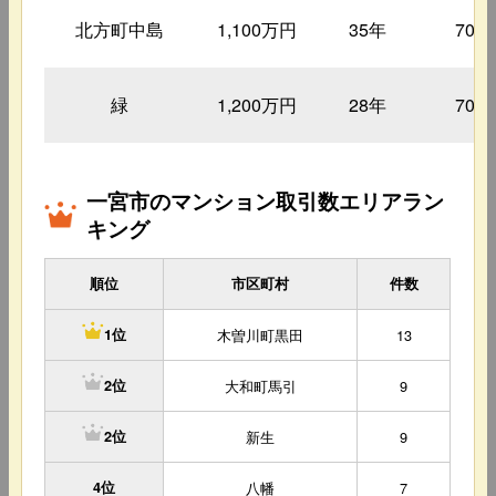
北方町中島
1,100万円
35年
70㎡
緑
1,200万円
28年
70㎡
一宮市のマンション取引数エリアラン
キング
順位
市区町村
件数
木曽川町黒田
13
1位
大和町馬引
9
2位
新生
9
2位
4位
八幡
7