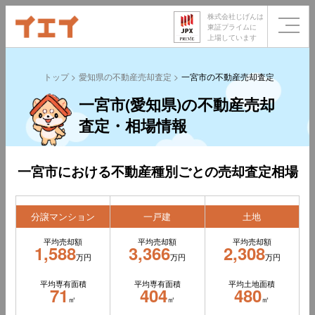
株式会社じげんは
東証プライムに
上場しています
トップ
愛知県の不動産売却査定
一宮市の不動産売却査定
一宮市(愛知県)の不動産売却
査定・相場情報
一宮市における不動産種別ごとの売却査定相場
分譲マンション
一戸建
土地
平均売却額
平均売却額
平均売却額
1,588
3,366
2,308
万円
万円
万円
平均専有面積
平均専有面積
平均土地面積
71
404
480
㎡
㎡
㎡