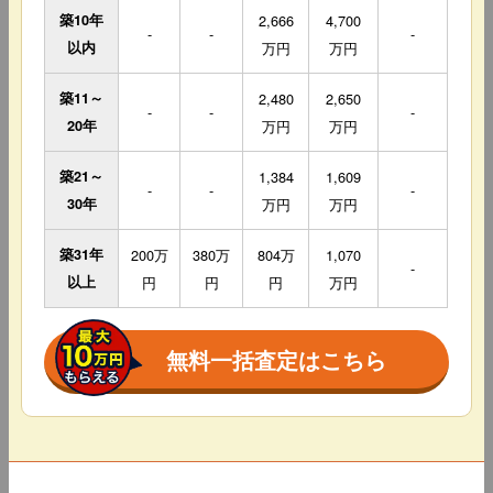
築10年
2,666
4,700
-
-
-
以内
万円
万円
築11～
2,480
2,650
-
-
-
20年
万円
万円
築21～
1,384
1,609
-
-
-
30年
万円
万円
築31年
200万
380万
804万
1,070
-
以上
円
円
円
万円
無料一括査定はこちら