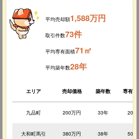
1,588万円
平均売却額
73件
取引件数
71㎡
平均専有面積
28年
平均築年数
エリア
売却価格
築年数
専有面
九品町
200万円
33年
20㎡
大和町馬引
380万円
38年
50㎡