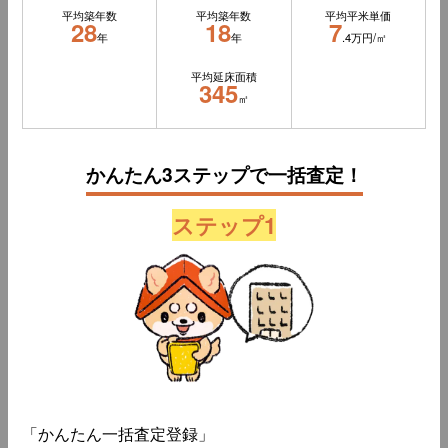
平均築年数
平均築年数
平均平米単価
28
18
7
年
年
.4万円/㎡
平均延床面積
345
㎡
かんたん3ステップで一括査定！
ステップ1
「かんたん一括査定登録」