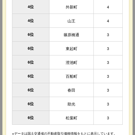
4位
外新町
4
4位
山王
4
6位
篠原橋通
3
6位
東起町
3
6位
澄池町
3
6位
百船町
3
6位
春田
3
6位
助光
3
6位
松葉町
3
※データは国土交通省の不動産取引価格情報をもとに表示しています。