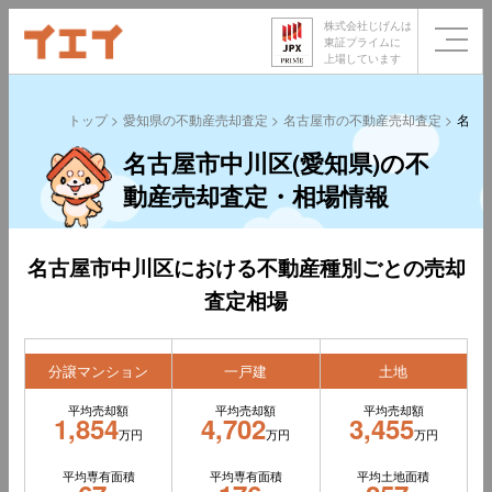
株式会社じげんは
東証プライムに
上場しています
トップ
愛知県の不動産売却査定
名古屋市の不動産売却査定
名古
名古屋市中川区(愛知県)の不
動産売却査定・相場情報
名古屋市中川区における不動産種別ごとの売却
査定相場
分譲マンション
一戸建
土地
平均売却額
平均売却額
平均売却額
1,854
4,702
3,455
万円
万円
万円
平均専有面積
平均専有面積
平均土地面積