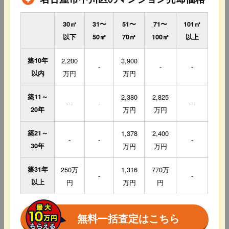
30㎡
31〜
51〜
71〜
101㎡
以下
50㎡
70㎡
100㎡
以上
築10年
2,200
3,900
-
-
-
以内
万円
万円
築11～
2,380
2,825
-
-
-
20年
万円
万円
築21～
1,378
2,400
-
-
-
30年
万円
万円
築31年
250万
1,316
770万
-
-
以上
円
万円
円
無料一括査定はこちら