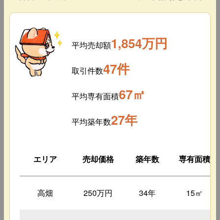
1,854万円
平均売却額
47件
取引件数
67㎡
平均専有面積
27年
平均築年数
エリア
売却価格
築年数
専有面積
高畑
250万円
34年
15㎡