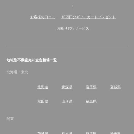
）
お客様の口コミ
10万円分ギフトカードプレゼント
お断り代行サービス
地域別不動産売却査定相場一覧
北海道・東北
北海道
青森県
岩手県
宮城県
秋田県
山形県
福島県
関東
茨城県
栃木県
群馬県
埼玉県