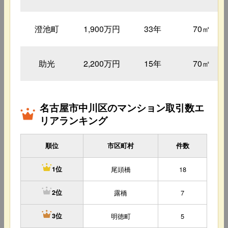
澄池町
1,900万円
33年
70㎡
助光
2,200万円
15年
70㎡
名古屋市中川区のマンション取引数エ
リアランキング
順位
市区町村
件数
尾頭橋
18
1位
露橋
7
2位
明徳町
5
3位