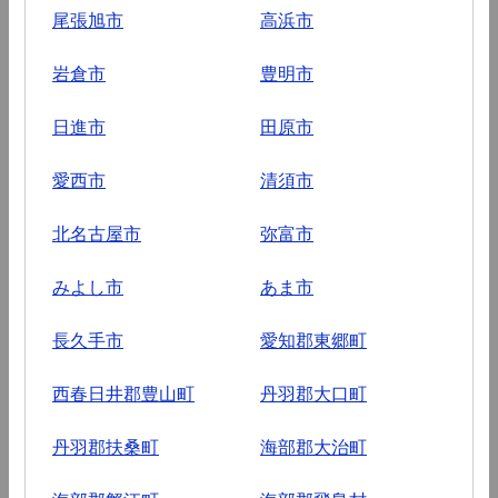
尾張旭市
高浜市
岩倉市
豊明市
日進市
田原市
愛西市
清須市
北名古屋市
弥富市
みよし市
あま市
長久手市
愛知郡東郷町
西春日井郡豊山町
丹羽郡大口町
丹羽郡扶桑町
海部郡大治町