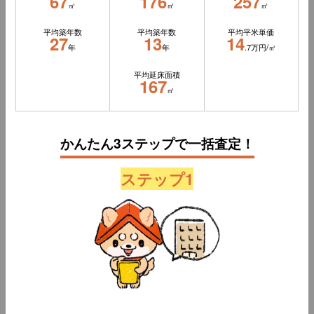
67
176
257
㎡
㎡
㎡
平均築年数
平均築年数
平均平米単価
27
13
14
年
年
.7万円/㎡
平均延床面積
167
㎡
かんたん3ステップで一括査定！
ステップ1