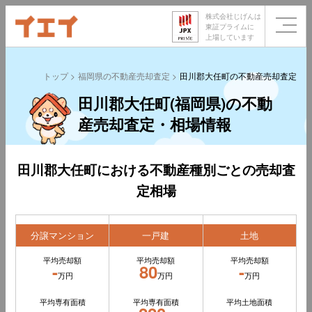
株式会社じげんは
東証プライムに
上場しています
トップ
福岡県の不動産売却査定
田川郡大任町の不動産売却査定
田川郡大任町(福岡県)の不動
産売却査定・相場情報
田川郡大任町における不動産種別ごとの売却査
定相場
分譲マンション
一戸建
土地
平均売却額
平均売却額
平均売却額
-
80
-
万円
万円
万円
平均専有面積
平均専有面積
平均土地面積