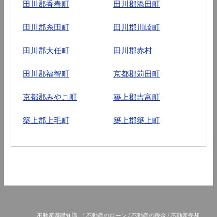
田川郡香春町
田川郡添田町
田川郡糸田町
田川郡川崎町
田川郡大任町
田川郡赤村
田川郡福智町
京都郡苅田町
京都郡みやこ町
築上郡吉富町
築上郡上毛町
築上郡築上町
不動産基礎知識
（
不動産のローン
/
不動産の税金
/
不動産売却