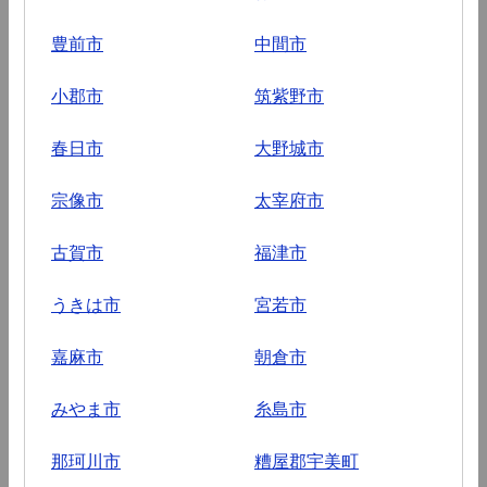
豊前市
中間市
小郡市
筑紫野市
春日市
大野城市
宗像市
太宰府市
古賀市
福津市
うきは市
宮若市
嘉麻市
朝倉市
みやま市
糸島市
那珂川市
糟屋郡宇美町