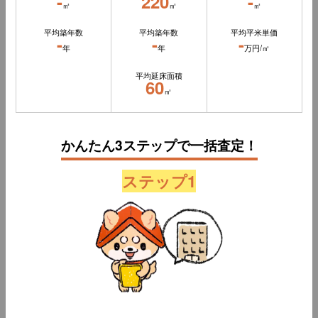
-
220
-
㎡
㎡
㎡
平均築年数
平均築年数
平均平米単価
-
-
-
年
年
万円/㎡
平均延床面積
60
㎡
かんたん3ステップで一括査定！
ステップ1