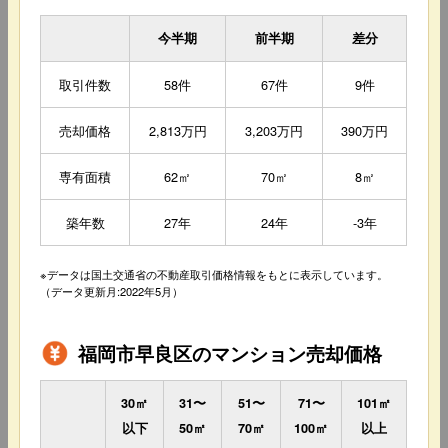
今半期
前半期
差分
取引件数
58件
67件
9件
売却価格
2,813万円
3,203万円
390万円
専有面積
62㎡
70㎡
8㎡
築年数
27年
24年
-3年
※データは国土交通省の不動産取引価格情報をもとに表示しています。
（データ更新月:2022年5月）
福岡市早良区のマンション売却価格
30㎡
31〜
51〜
71〜
101㎡
以下
50㎡
70㎡
100㎡
以上