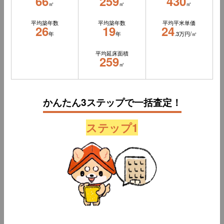
66
259
430
㎡
㎡
㎡
平均築年数
平均築年数
平均平米単価
26
19
24
年
年
.3万円/㎡
平均延床面積
259
㎡
かんたん3ステップで一括査定！
ステップ1