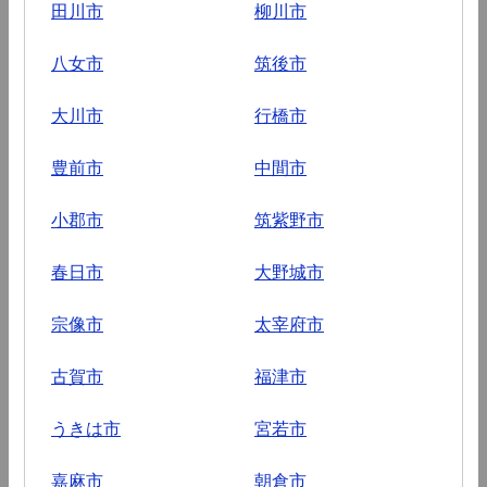
田川市
柳川市
八女市
筑後市
大川市
行橋市
豊前市
中間市
小郡市
筑紫野市
春日市
大野城市
宗像市
太宰府市
古賀市
福津市
うきは市
宮若市
嘉麻市
朝倉市