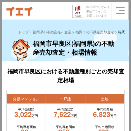
株式会社じげんは
東証プライムに
上場しています
トップ
福岡県の不動産売却査定
福岡市の不動産売却査定
福岡市
福岡市早良区(福岡県)の不動
産売却査定・相場情報
福岡市早良区における不動産種別ごとの売却査
定相場
分譲マンション
一戸建
土地
平均売却額
平均売却額
平均売却額
3,022
7,622
6,823
万円
万円
万円
平均専有面積
平均専有面積
平均土地面積