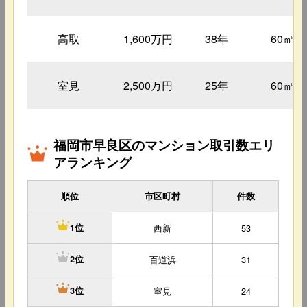
高取
1,600万円
38年
60㎡
室見
2,500万円
25年
60㎡
福岡市早良区のマンション取引数エリ
アランキング
順位
市区町村
件数
西新
53
1位
百道浜
31
2位
室見
24
3位