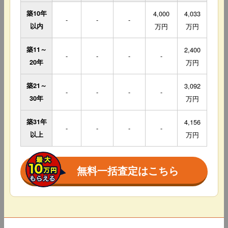
築10年
4,000
4,033
-
-
-
以内
万円
万円
築11～
2,400
-
-
-
-
20年
万円
築21～
3,092
-
-
-
-
30年
万円
築31年
4,156
-
-
-
-
以上
万円
無料一括査定はこちら