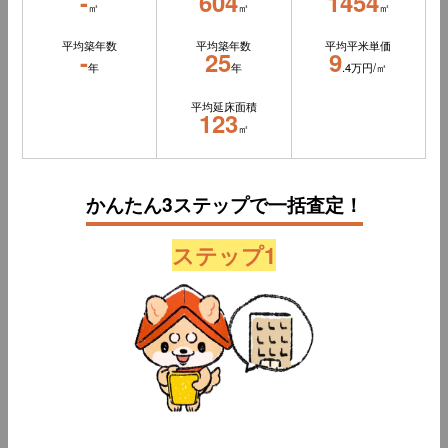
-
604
1454
㎡
㎡
㎡
平均築年数
平均築年数
平均平米単価
-
25
9
年
年
.4万円/㎡
平均延床面積
123
㎡
かんたん3ステップで一括査定！
ステップ1