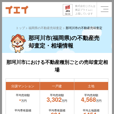
株式会社じげんは
東証プライムに
上場しています
トップ
福岡県の不動産売却査定
那珂川市の不動産売却査定
那珂川市(福岡県)の不動産売
却査定・相場情報
那珂川市における不動産種別ごとの売却査定相
場
分譲マンション
一戸建
土地
平均売却額
平均売却額
平均売却額
-
3,302
4,568
万円
万円
万円
平均専有面積
平均専有面積
平均土地面積