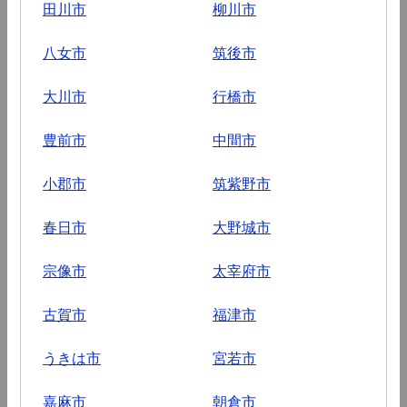
田川市
柳川市
八女市
筑後市
大川市
行橋市
豊前市
中間市
小郡市
筑紫野市
春日市
大野城市
宗像市
太宰府市
古賀市
福津市
うきは市
宮若市
嘉麻市
朝倉市