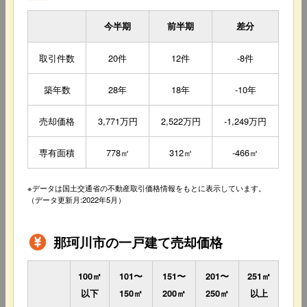
今半期
前半期
差分
取引件数
20件
12件
-8件
築年数
28年
18年
-10年
売却価格
3,771万円
2,522万円
-1,249万円
専有面積
778㎡
312㎡
-466㎡
※データは国土交通省の不動産取引価格情報をもとに表示しています。
（データ更新月:2022年5月）
那珂川市の一戸建て売却価格
100㎡
101〜
151〜
201〜
251㎡
以下
150㎡
200㎡
250㎡
以上