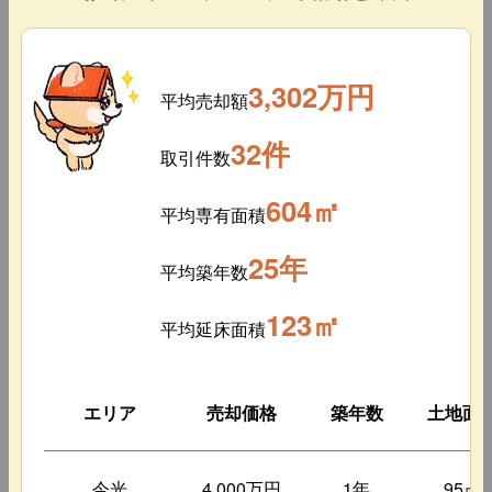
3,302万円
平均売却額
32件
取引件数
604㎡
平均専有面積
25年
平均築年数
123㎡
平均延床面積
エリア
売却価格
築年数
土地面
今光
4,000万円
1年
95㎡