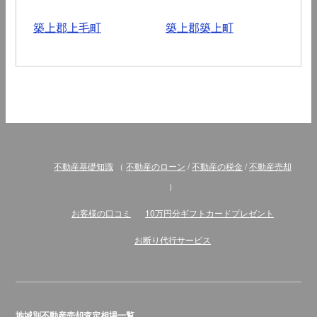
築上郡上毛町
築上郡築上町
不動産基礎知識
（
不動産のローン
/
不動産の税金
/
不動産売却
）
お客様の口コミ
10万円分ギフトカードプレゼント
お断り代行サービス
地域別不動産売却査定相場一覧