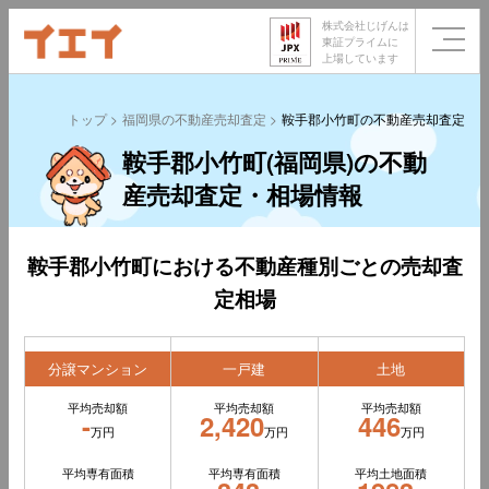
株式会社じげんは
東証プライムに
上場しています
トップ
福岡県の不動産売却査定
鞍手郡小竹町の不動産売却査定
鞍手郡小竹町(福岡県)の不動
産売却査定・相場情報
鞍手郡小竹町における不動産種別ごとの売却査
定相場
分譲マンション
一戸建
土地
平均売却額
平均売却額
平均売却額
-
2,420
446
万円
万円
万円
平均専有面積
平均専有面積
平均土地面積