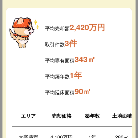
2,420万円
平均売却額
3件
取引件数
343㎡
平均専有面積
1年
平均築年数
90㎡
平均延床面積
エリア
売却価格
築年数
土地面積
大字勝野
4,100万円
1年
280㎡