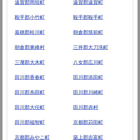
遠賀郡岡垣町
遠賀郡遠賀町
鞍手郡小竹町
鞍手郡鞍手町
嘉穂郡桂川町
朝倉郡筑前町
朝倉郡東峰村
三井郡大刀洗町
三潴郡大木町
八女郡広川町
田川郡香春町
田川郡添田町
田川郡糸田町
田川郡川崎町
田川郡大任町
田川郡赤村
田川郡福智町
京都郡苅田町
京都郡みやこ町
築上郡吉富町