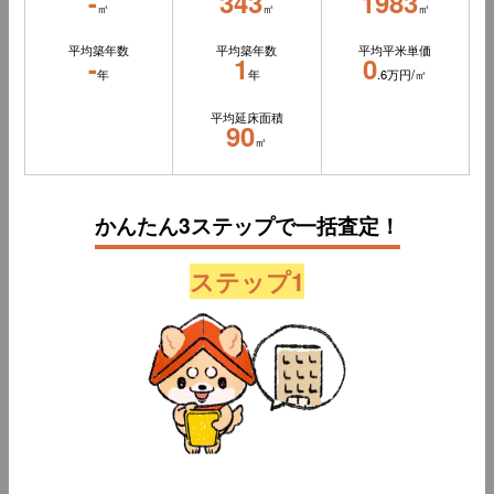
-
343
1983
㎡
㎡
㎡
平均築年数
平均築年数
平均平米単価
-
1
0
年
年
.6万円/㎡
平均延床面積
90
㎡
かんたん3ステップで一括査定！
ステップ1