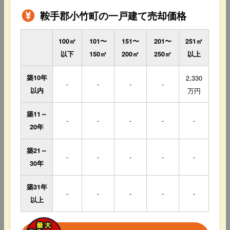
鞍手郡小竹町の一戸建て売却価格
100㎡
101〜
151〜
201〜
251㎡
以下
150㎡
200㎡
250㎡
以上
築10年
2,330
-
-
-
-
以内
万円
築11～
-
-
-
-
-
20年
築21～
-
-
-
-
-
30年
築31年
-
-
-
-
-
以上