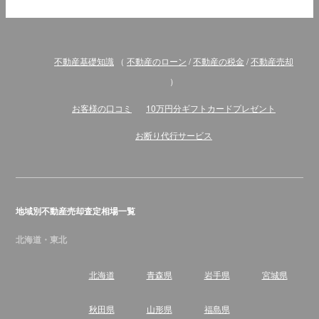
不動産基礎知識
（
不動産のローン
/
不動産の税金
/
不動産売却
）
お客様の口コミ
10万円分ギフトカードプレゼント
お断り代行サービス
地域別不動産売却査定相場一覧
北海道・東北
北海道
青森県
岩手県
宮城県
秋田県
山形県
福島県