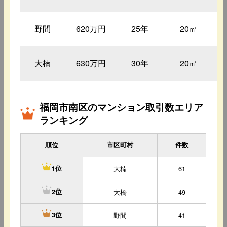
野間
620万円
25年
20㎡
大楠
630万円
30年
20㎡
福岡市南区のマンション取引数エリア
ランキング
順位
市区町村
件数
大楠
61
1位
大橋
49
2位
野間
41
3位