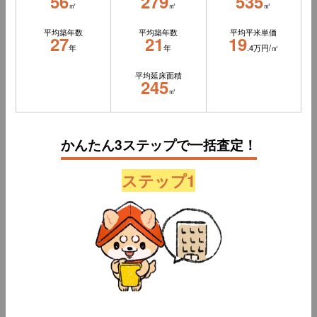
56
279
535
㎡
㎡
㎡
平均築年数
平均築年数
平均平米単価
27
21
19
年
年
.4万円/㎡
平均延床面積
245
㎡
かんたん3ステップで一括査定！
ステップ1