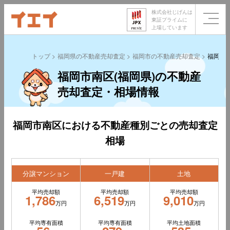
株式会社じげんは
東証プライムに
上場しています
トップ
福岡県の不動産売却査定
福岡市の不動産売却査定
福岡市
福岡市南区(福岡県)の不動産
売却査定・相場情報
福岡市南区における不動産種別ごとの売却査定
相場
分譲マンション
一戸建
土地
平均売却額
平均売却額
平均売却額
1,786
6,519
9,010
万円
万円
万円
平均専有面積
平均専有面積
平均土地面積