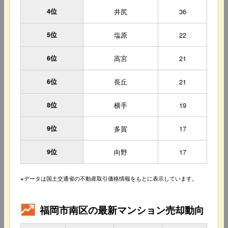
4位
井尻
36
5位
塩原
22
6位
高宮
21
6位
長丘
21
8位
横手
19
9位
多賀
17
9位
向野
17
※データは国土交通省の不動産取引価格情報をもとに表示しています。
福岡市南区の最新マンション売却動向