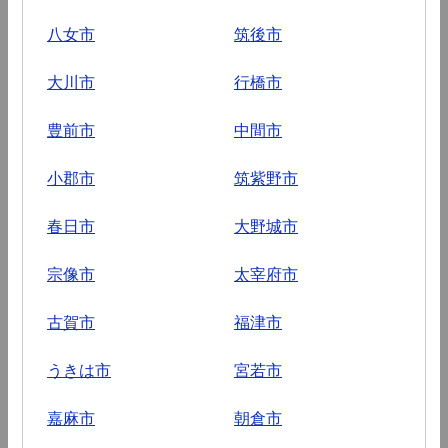
八女市
筑後市
大川市
行橋市
豊前市
中間市
小郡市
筑紫野市
春日市
大野城市
宗像市
太宰府市
古賀市
福津市
うきは市
宮若市
嘉麻市
朝倉市