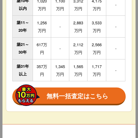
築10年
1,020
1,100
3,312
4,175
-
以内
万円
万円
万円
万円
築11～
1,256
2,883
3,533
-
-
20年
万円
万円
万円
築21～
617万
2,112
2,566
-
-
30年
円
万円
万円
築31年
357万
1,345
1,565
1,717
-
以上
円
万円
万円
万円
無料一括査定はこちら