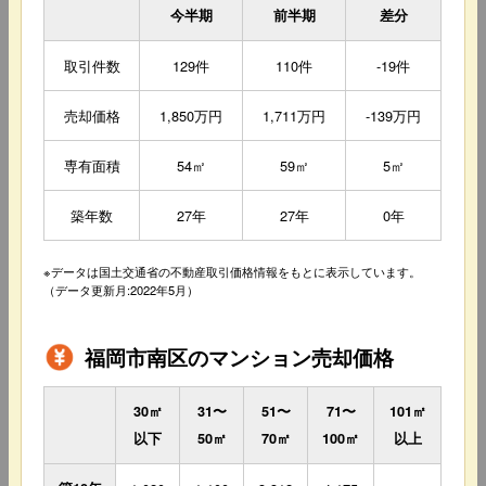
今半期
前半期
差分
取引件数
129件
110件
-19件
売却価格
1,850万円
1,711万円
-139万円
専有面積
54㎡
59㎡
5㎡
築年数
27年
27年
0年
※データは国土交通省の不動産取引価格情報をもとに表示しています。
（データ更新月:2022年5月）
福岡市南区のマンション売却価格
30㎡
31〜
51〜
71〜
101㎡
以下
50㎡
70㎡
100㎡
以上