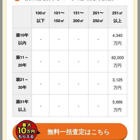
100㎡
101〜
151〜
201〜
251㎡
以下
150㎡
200㎡
250㎡
以上
築10年
4,340
-
-
-
-
以内
万円
築11～
62,000
-
-
-
-
20年
万円
築21～
3,125
-
-
-
-
30年
万円
築31年
5,666
-
-
-
-
以上
万円
無料一括査定はこちら