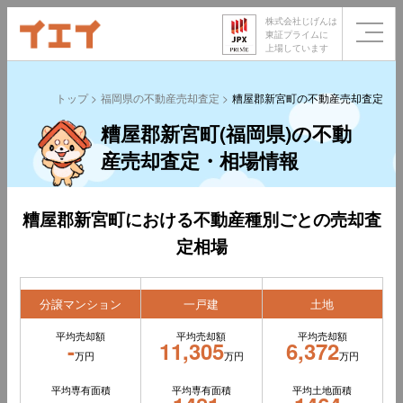
株式会社じげんは
東証プライムに
上場しています
トップ
福岡県の不動産売却査定
糟屋郡新宮町の不動産売却査定
糟屋郡新宮町(福岡県)の不動
産売却査定・相場情報
糟屋郡新宮町における不動産種別ごとの売却査
定相場
分譲マンション
一戸建
土地
平均売却額
平均売却額
平均売却額
-
11,305
6,372
万円
万円
万円
平均専有面積
平均専有面積
平均土地面積