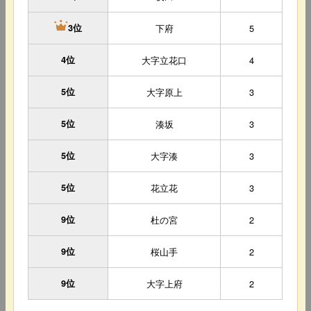
下府
5
3位
4位
大字立花口
4
5位
大字原上
3
5位
湊坂
3
5位
大字湊
3
5位
花立花
3
9位
杜の宮
2
9位
桜山手
2
9位
大字上府
2