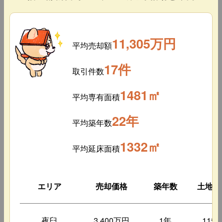
11,305万円
平均売却額
17件
取引件数
1481㎡
平均専有面積
22年
平均築年数
1332㎡
平均延床面積
エリア
売却価格
築年数
土地面
夜臼
3,400万円
1年
115