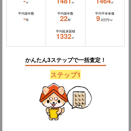
-
1481
1464
㎡
㎡
㎡
平均築年数
平均築年数
平均平米単価
-
22
9
年
年
.3万円/㎡
平均延床面積
1332
㎡
かんたん3ステップで一括査定！
ステップ1