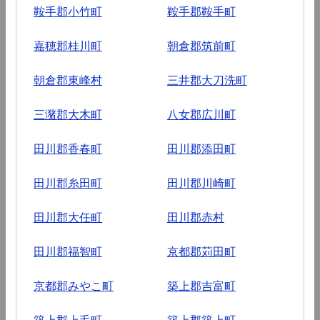
鞍手郡小竹町
鞍手郡鞍手町
嘉穂郡桂川町
朝倉郡筑前町
朝倉郡東峰村
三井郡大刀洗町
三潴郡大木町
八女郡広川町
田川郡香春町
田川郡添田町
田川郡糸田町
田川郡川崎町
田川郡大任町
田川郡赤村
田川郡福智町
京都郡苅田町
京都郡みやこ町
築上郡吉富町
築上郡上毛町
築上郡築上町