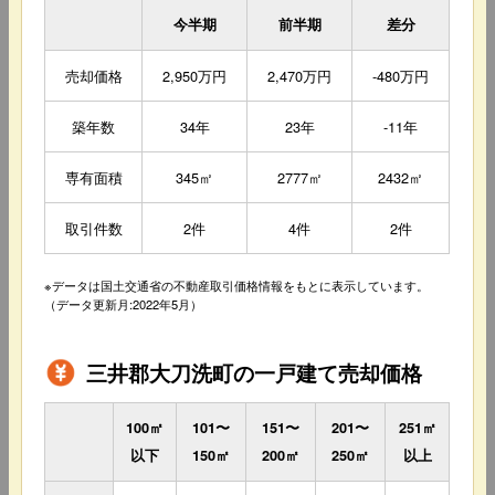
今半期
前半期
差分
売却価格
2,950万円
2,470万円
-480万円
築年数
34年
23年
-11年
専有面積
345㎡
2777㎡
2432㎡
取引件数
2件
4件
2件
※データは国土交通省の不動産取引価格情報をもとに表示しています。
（データ更新月:2022年5月）
三井郡大刀洗町の一戸建て売却価格
100㎡
101〜
151〜
201〜
251㎡
以下
150㎡
200㎡
250㎡
以上