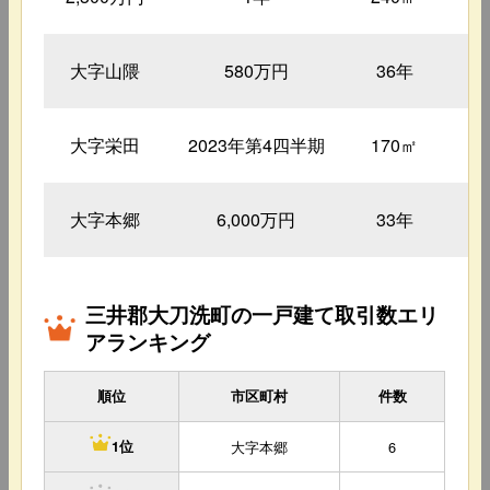
大字山隈
580万円
36年
4
大字栄田
2023年第4四半期
170㎡
4
大字本郷
6,000万円
33年
9
三井郡大刀洗町の一戸建て取引数エリ
アランキング
順位
市区町村
件数
大字本郷
6
1位