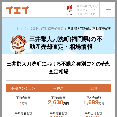
株式会社じげんは
東証プライムに
上場しています
トップ
福岡県の不動産売却査定
三井郡大刀洗町の不動産売却査定
三井郡大刀洗町(福岡県)の不
動産売却査定・相場情報
三井郡大刀洗町における不動産種別ごとの売却
査定相場
分譲マンション
一戸建
土地
平均売却額
平均売却額
平均売却額
-
2,630
1,699
万円
万円
万円
平均専有面積
平均専有面積
平均土地面積