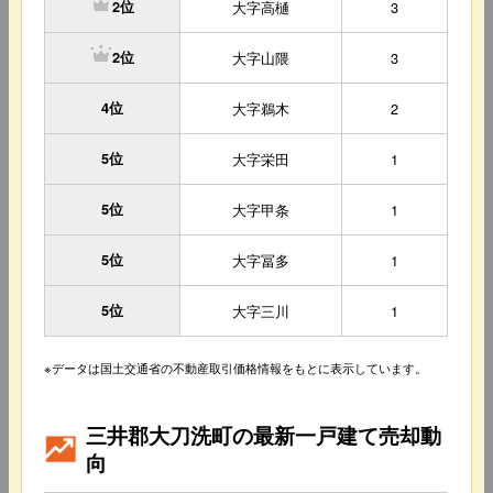
大字高樋
3
2位
大字山隈
3
2位
4位
大字鵜木
2
5位
大字栄田
1
5位
大字甲条
1
5位
大字冨多
1
5位
大字三川
1
※データは国土交通省の不動産取引価格情報をもとに表示しています。
三井郡大刀洗町の最新一戸建て売却動
向