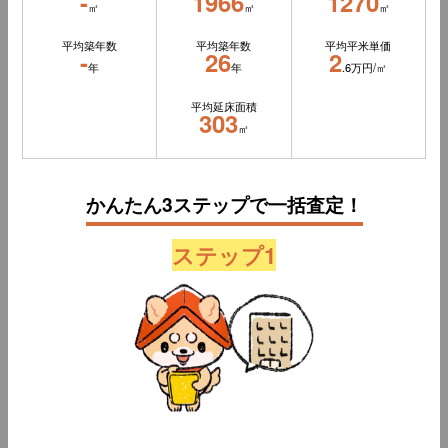
-
1966
1270
㎡
㎡
㎡
平均築年数
平均築年数
平均平米単価
-
26
2
年
年
.6万円/㎡
平均延床面積
303
㎡
かんたん3ステップで一括査定！
ステップ1