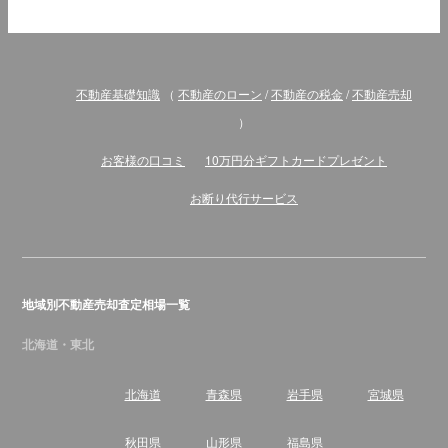
不動産基礎知識
（
不動産のローン
/
不動産の税金
/
不動産売却
）
お客様の口コミ
10万円分ギフトカードプレゼント
お断り代行サービス
地域別不動産売却査定相場一覧
北海道・東北
北海道
青森県
岩手県
宮城県
秋田県
山形県
福島県