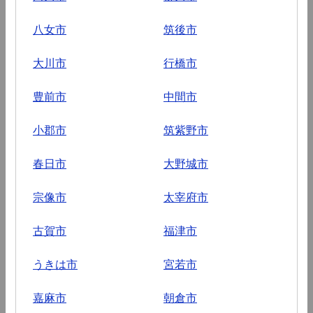
八女市
筑後市
大川市
行橋市
豊前市
中間市
小郡市
筑紫野市
春日市
大野城市
宗像市
太宰府市
古賀市
福津市
うきは市
宮若市
嘉麻市
朝倉市