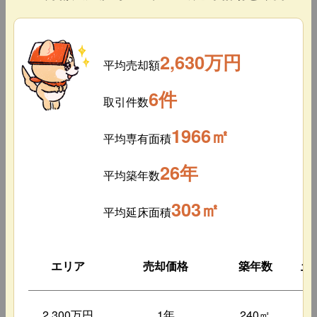
2,630万円
平均売却額
6件
取引件数
1966㎡
平均専有面積
26年
平均築年数
303㎡
平均延床面積
エリア
売却価格
築年数
土
2,300万円
1年
240㎡
1