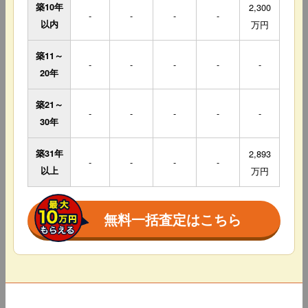
築10年
2,300
-
-
-
-
以内
万円
築11～
-
-
-
-
-
20年
築21～
-
-
-
-
-
30年
築31年
2,893
-
-
-
-
以上
万円
無料一括査定はこちら