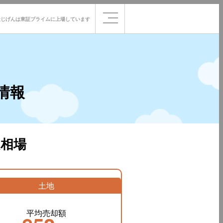
社じげんは
東証プライムに
上場しています
情報
相場
土地
平均売却額