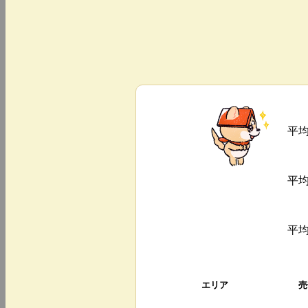
平
平
平
エリア
売