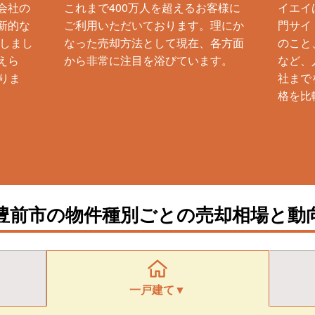
会社の
これまで400万人を超えるお客様に
イエイ
新的な
ご利用いただいております。理にか
門サイ
生しまし
なった売却方法として現在、各方面
のこと
えら
から非常に注目を浴びています。
など、
りま
社まで
格を比
豊前市の物件種別ごとの売却相場と動
一戸建て▼