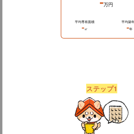
-
万円
平均専有面積
平均築
-
-
㎡
年
ステップ1