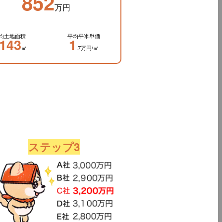
852
万円
均土地面積
平均平米単価
143
1
㎡
.7万円/㎡
ステップ3