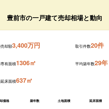
豊前市の一戸建て売却相場と動向
3,400万円
20件
均売却額
取引件数
1306㎡
29年
均専有面積
平均築年数
637㎡
均延床面積
却価格
築年数
土地面積
延床面積