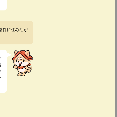
物件に住みなが
い
製
住
い