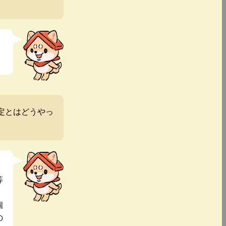
定とはどうやっ
等
個
の