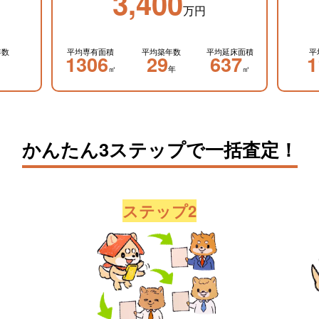
3,400
万円
年数
平均専有面積
平均築年数
平均延床面積
平
1306
29
637
1
㎡
年
㎡
かんたん3ステップで一括査定！
ステップ2