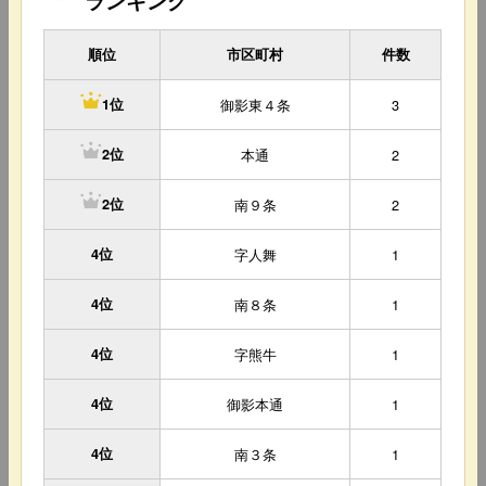
ランキング
順位
市区町村
件数
御影東４条
3
1位
本通
2
2位
南９条
2
2位
4位
字人舞
1
4位
南８条
1
4位
字熊牛
1
4位
御影本通
1
4位
南３条
1