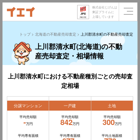
株式会社じげんは
東証プライムに
上場しています
トップ
北海道の不動産売却査定
上川郡清水町の不動産売却査定
上川郡清水町(北海道)の不動
産売却査定・相場情報
上川郡清水町における不動産種別ごとの売却査
定相場
分譲マンション
一戸建
土地
平均売却額
平均売却額
平均売却額
-
842
300
万円
万円
万円
平均専有面積
平均専有面積
平均土地面積