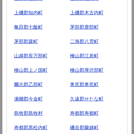
上磯郡知内町
上磯郡木古内町
亀田郡七飯町
茅部郡鹿部町
茅部郡森町
二海郡八雲町
山越郡長万部町
檜山郡江差町
檜山郡上ノ国町
檜山郡厚沢部町
爾志郡乙部町
奥尻郡奥尻町
瀬棚郡今金町
久遠郡せたな町
島牧郡島牧村
寿都郡寿都町
寿都郡黒松内町
磯谷郡蘭越町