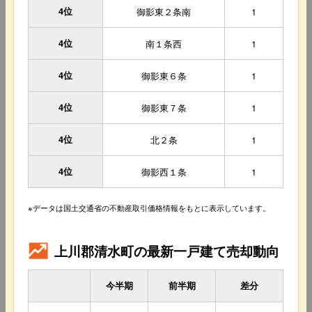
4位
御影東２条南
1
4位
南１条西
1
4位
御影東６条
1
4位
御影東７条
1
4位
北２条
1
4位
御影西１条
1
※データは国土交通省の不動産取引価格情報をもとに表示しています。
上川郡清水町の最新一戸建て売却動向
今半期
前半期
差分