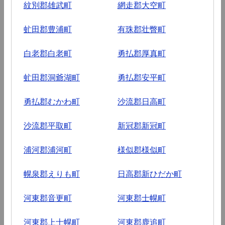
紋別郡雄武町
網走郡大空町
虻田郡豊浦町
有珠郡壮瞥町
白老郡白老町
勇払郡厚真町
虻田郡洞爺湖町
勇払郡安平町
勇払郡むかわ町
沙流郡日高町
沙流郡平取町
新冠郡新冠町
浦河郡浦河町
様似郡様似町
幌泉郡えりも町
日高郡新ひだか町
河東郡音更町
河東郡士幌町
河東郡上士幌町
河東郡鹿追町