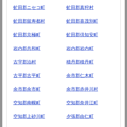
虻田郡ニセコ町
虻田郡真狩村
虻田郡留寿都村
虻田郡喜茂別町
虻田郡京極町
虻田郡倶知安町
岩内郡共和町
岩内郡岩内町
古宇郡泊村
積丹郡積丹町
古平郡古平町
余市郡仁木町
余市郡余市町
余市郡赤井川村
空知郡南幌町
空知郡奈井江町
空知郡上砂川町
夕張郡由仁町