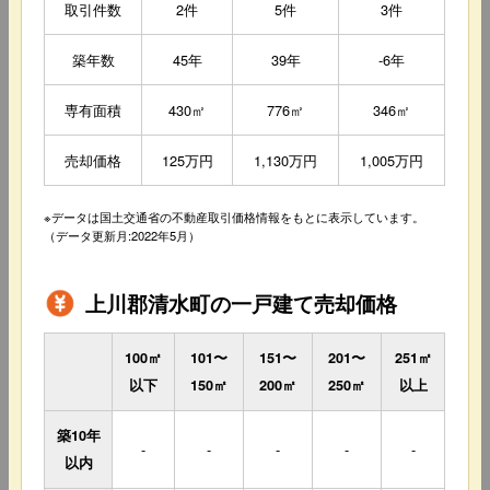
取引件数
2件
5件
3件
築年数
45年
39年
-6年
専有面積
430㎡
776㎡
346㎡
売却価格
125万円
1,130万円
1,005万円
※データは国土交通省の不動産取引価格情報をもとに表示しています。
（データ更新月:2022年5月）
上川郡清水町の一戸建て売却価格
100㎡
101〜
151〜
201〜
251㎡
以下
150㎡
200㎡
250㎡
以上
築10年
-
-
-
-
-
以内