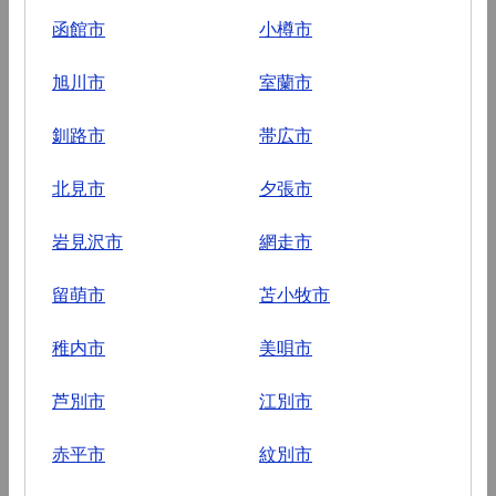
函館市
小樽市
旭川市
室蘭市
釧路市
帯広市
北見市
夕張市
岩見沢市
網走市
留萌市
苫小牧市
稚内市
美唄市
芦別市
江別市
赤平市
紋別市