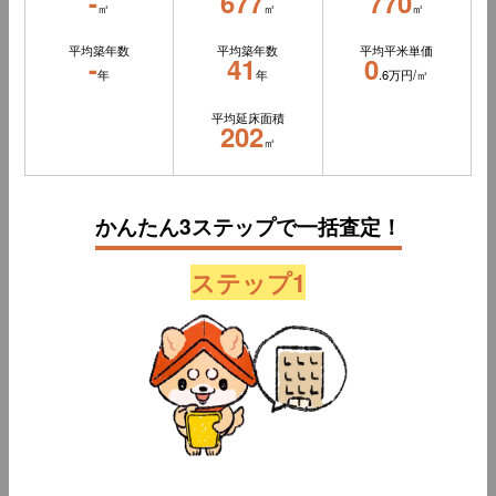
-
677
770
㎡
㎡
㎡
平均築年数
平均築年数
平均平米単価
-
41
0
年
年
.6万円/㎡
平均延床面積
202
㎡
かんたん3ステップで一括査定！
ステップ1