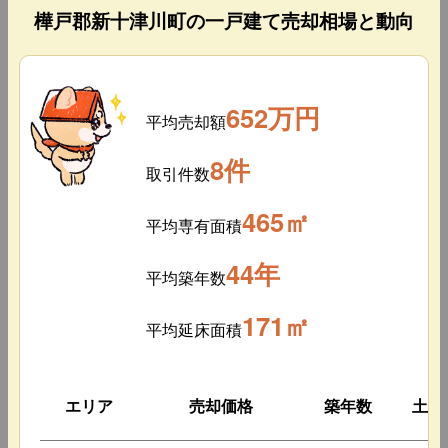
樺戸郡新十津川町の一戸建て売却相場と動向
652万円
平均売却額
8件
取引件数
465㎡
平均専有面積
44年
平均築年数
171㎡
平均延床面積
エリア
売却価格
築年数
土地