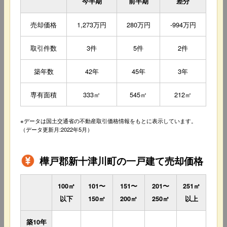
今半期
前半期
差分
売却価格
1,273万円
280万円
-994万円
取引件数
3件
5件
2件
築年数
42年
45年
3年
専有面積
333㎡
545㎡
212㎡
※データは国土交通省の不動産取引価格情報をもとに表示しています。
（データ更新月:2022年5月）
樺戸郡新十津川町の一戸建て売却価格
100㎡
101〜
151〜
201〜
251㎡
以下
150㎡
200㎡
250㎡
以上
築10年