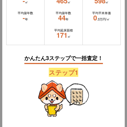
-
465
598
㎡
㎡
㎡
平均築年数
平均築年数
平均平米単価
-
44
0
年
年
.3万円/㎡
平均延床面積
171
㎡
かんたん3ステップで一括査定！
ステップ1