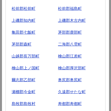
松前郡松前町
松前郡福島町
上磯郡知内町
上磯郡木古内町
亀田郡七飯町
茅部郡鹿部町
茅部郡森町
二海郡八雲町
山越郡長万部町
檜山郡江差町
檜山郡上ノ国町
檜山郡厚沢部町
爾志郡乙部町
奥尻郡奥尻町
瀬棚郡今金町
久遠郡せたな町
島牧郡島牧村
寿都郡寿都町