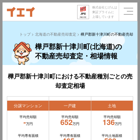
株式会社じげんは
東証プライムに
上場しています
トップ
北海道の不動産売却査定
樺戸郡新十津川町の不動産売却査
樺戸郡新十津川町(北海道)の
不動産売却査定・相場情報
樺戸郡新十津川町における不動産種別ごとの売
却査定相場
分譲マンション
一戸建
土地
平均売却額
平均売却額
平均売却額
-
652
136
万円
万円
万円
平均専有面積
平均専有面積
平均土地面積