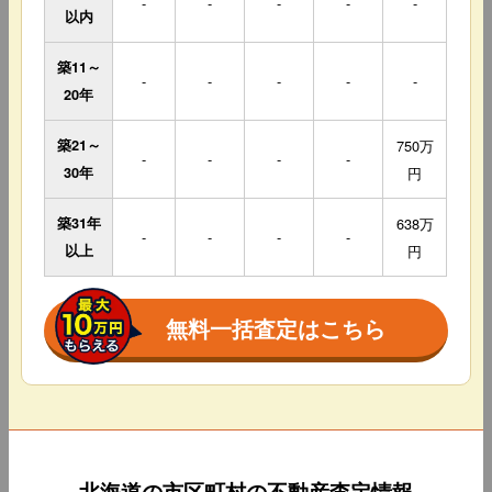
-
-
-
-
-
以内
築11～
-
-
-
-
-
20年
築21～
750万
-
-
-
-
30年
円
築31年
638万
-
-
-
-
以上
円
無料一括査定はこちら
北海道の市区町村の不動産査定情報