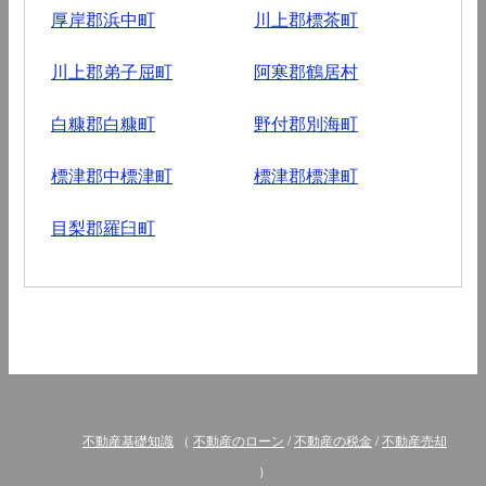
厚岸郡浜中町
川上郡標茶町
川上郡弟子屈町
阿寒郡鶴居村
白糠郡白糠町
野付郡別海町
標津郡中標津町
標津郡標津町
目梨郡羅臼町
不動産基礎知識
（
不動産のローン
/
不動産の税金
/
不動産売却
）