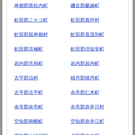
寿都郡黒松内町
磯谷郡蘭越町
虻田郡ニセコ町
虻田郡真狩村
虻田郡留寿都村
虻田郡喜茂別町
虻田郡京極町
虻田郡倶知安町
岩内郡共和町
岩内郡岩内町
古宇郡泊村
積丹郡積丹町
古平郡古平町
余市郡仁木町
余市郡余市町
余市郡赤井川村
空知郡南幌町
空知郡奈井江町