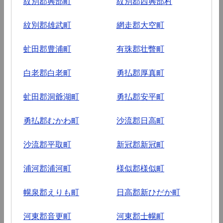
紋別郡興部町
紋別郡西興部村
紋別郡雄武町
網走郡大空町
虻田郡豊浦町
有珠郡壮瞥町
白老郡白老町
勇払郡厚真町
虻田郡洞爺湖町
勇払郡安平町
勇払郡むかわ町
沙流郡日高町
沙流郡平取町
新冠郡新冠町
浦河郡浦河町
様似郡様似町
幌泉郡えりも町
日高郡新ひだか町
河東郡音更町
河東郡士幌町