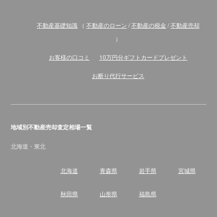
不動産基礎知識
（
不動産のローン
/
不動産の税金
/
不動産売却
）
お客様の口コミ
10万円分ギフトカードプレゼント
お断り代行サービス
地域別不動産売却査定相場一覧
北海道・東北
北海道
青森県
岩手県
宮城県
秋田県
山形県
福島県