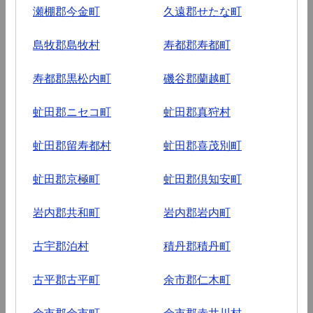
瀬棚郡今金町
久遠郡せたな町
島牧郡島牧村
寿都郡寿都町
寿都郡黒松内町
磯谷郡蘭越町
虻田郡ニセコ町
虻田郡真狩村
虻田郡留寿都村
虻田郡喜茂別町
虻田郡京極町
虻田郡倶知安町
岩内郡共和町
岩内郡岩内町
古宇郡泊村
積丹郡積丹町
古平郡古平町
余市郡仁木町
余市郡余市町
余市郡赤井川村