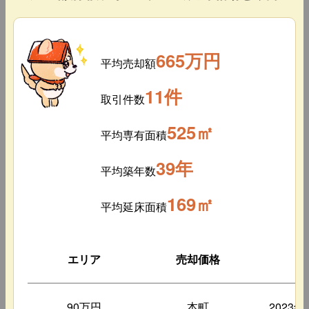
665万円
平均売却額
11件
取引件数
525㎡
平均専有面積
39年
平均築年数
169㎡
平均延床面積
エリア
売却価格
築
90万円
本町
2023