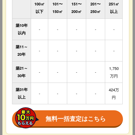
100㎡
101〜
151〜
201〜
251㎡
以下
150㎡
200㎡
250㎡
以上
築10年
-
-
-
-
-
以内
築11～
-
-
-
-
-
20年
築21～
1,750
-
-
-
-
30年
万円
築31年
424万
-
-
-
-
以上
円
無料一括査定はこちら