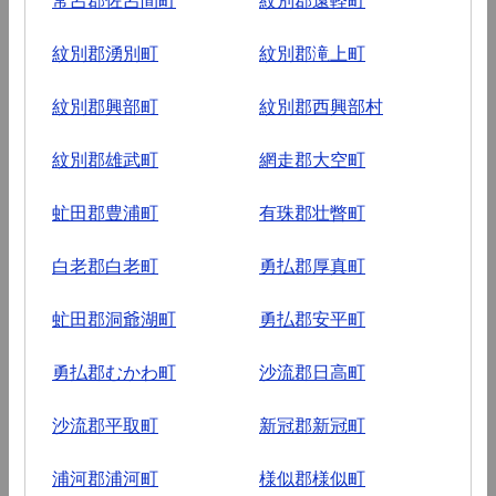
紋別郡湧別町
紋別郡滝上町
紋別郡興部町
紋別郡西興部村
紋別郡雄武町
網走郡大空町
虻田郡豊浦町
有珠郡壮瞥町
白老郡白老町
勇払郡厚真町
虻田郡洞爺湖町
勇払郡安平町
勇払郡むかわ町
沙流郡日高町
沙流郡平取町
新冠郡新冠町
浦河郡浦河町
様似郡様似町