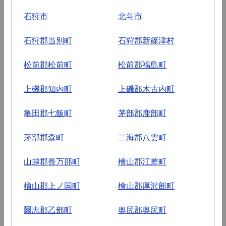
石狩市
北斗市
石狩郡当別町
石狩郡新篠津村
松前郡松前町
松前郡福島町
上磯郡知内町
上磯郡木古内町
亀田郡七飯町
茅部郡鹿部町
茅部郡森町
二海郡八雲町
山越郡長万部町
檜山郡江差町
檜山郡上ノ国町
檜山郡厚沢部町
爾志郡乙部町
奥尻郡奥尻町