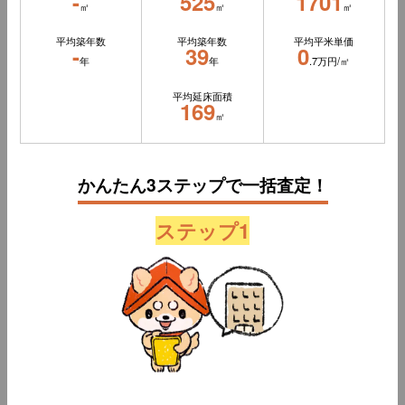
-
525
1701
㎡
㎡
㎡
平均築年数
平均築年数
平均平米単価
-
39
0
年
年
.7万円/㎡
平均延床面積
169
㎡
かんたん3ステップで一括査定！
ステップ1