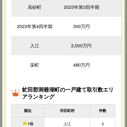
高砂町
2023年第3四半期
1
2023年第4四半期
300万円
3
入江
2,000万円
2
栄町
480万円
5
虻田郡洞爺湖町の一戸建て取引数エリ
アランキング
順位
市区町村
件数
入江
5
1位