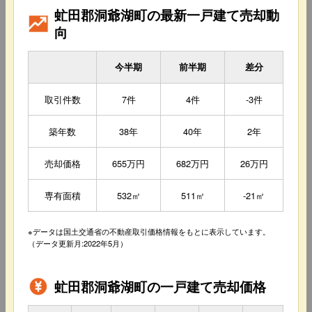
虻田郡洞爺湖町の最新一戸建て売却動
向
今半期
前半期
差分
取引件数
7件
4件
-3件
築年数
38年
40年
2年
売却価格
655万円
682万円
26万円
専有面積
532㎡
511㎡
-21㎡
※データは国土交通省の不動産取引価格情報をもとに表示しています。
（データ更新月:2022年5月）
虻田郡洞爺湖町の一戸建て売却価格