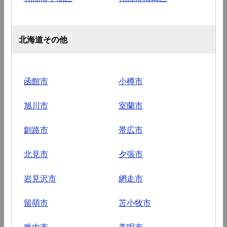
北海道その他
函館市
小樽市
旭川市
室蘭市
釧路市
帯広市
北見市
夕張市
岩見沢市
網走市
留萌市
苫小牧市
稚内市
美唄市