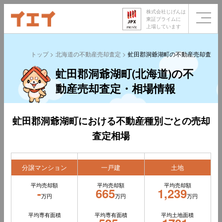
株式会社じげんは
東証プライムに
上場しています
トップ
北海道の不動産売却査定
虻田郡洞爺湖町の不動産売却査定
虻田郡洞爺湖町(北海道)の不
動産売却査定・相場情報
虻田郡洞爺湖町における不動産種別ごとの売却
査定相場
分譲マンション
一戸建
土地
平均売却額
平均売却額
平均売却額
-
665
1,239
万円
万円
万円
平均専有面積
平均専有面積
平均土地面積