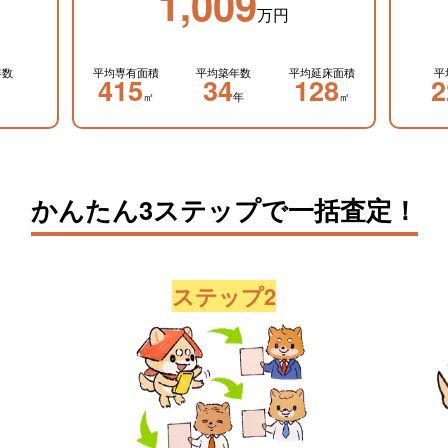
1,009
万円
年数
平均専有面積
平均築年数
平均延床面積
平
415
34
128
2
㎡
年
㎡
かんたん3ステップで一括査定！
ステップ2