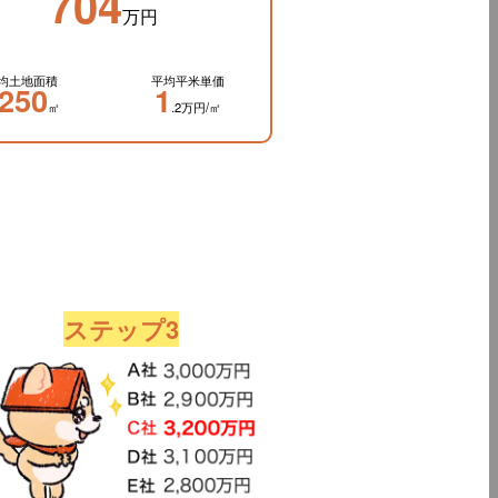
704
万円
均土地面積
平均平米単価
250
1
㎡
.2万円/㎡
ステップ3