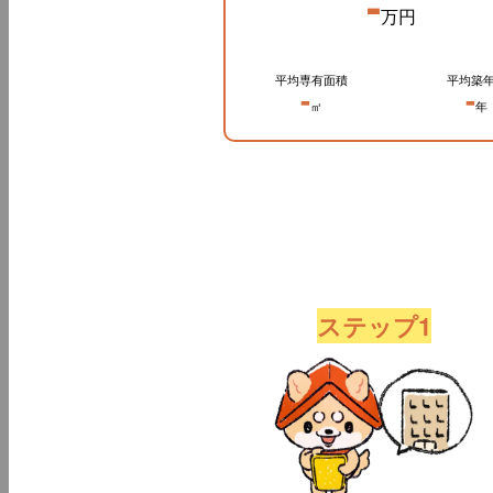
-
万円
平均専有面積
平均築
-
-
㎡
年
ステップ1