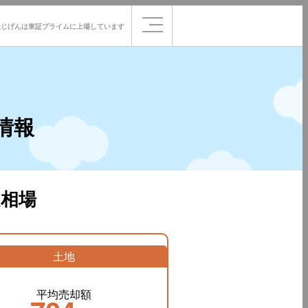
社じげんは
東証プライムに
上場しています
情報
相場
土地
平均売却額