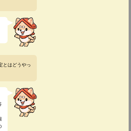
定とはどうやっ
等
個
の