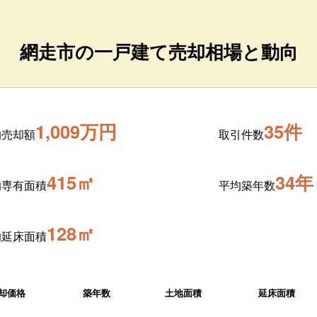
網走市の一戸建て売却相場と動向
1,009万円
35件
均売却額
取引件数
415㎡
34年
均専有面積
平均築年数
128㎡
均延床面積
却価格
築年数
土地面積
延床面積