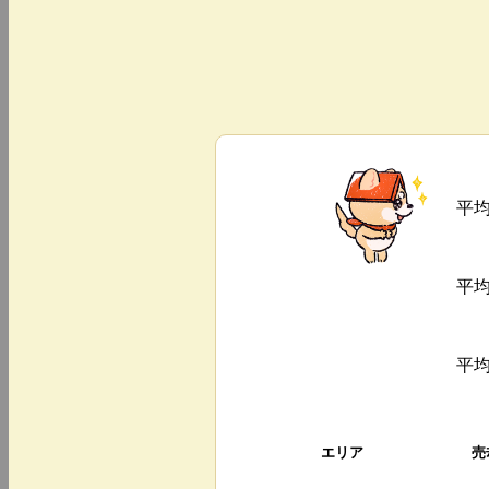
平
平
平
エリア
売