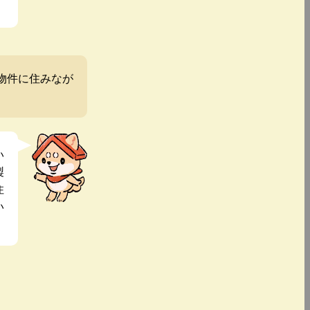
物件に住みなが
い
製
住
い