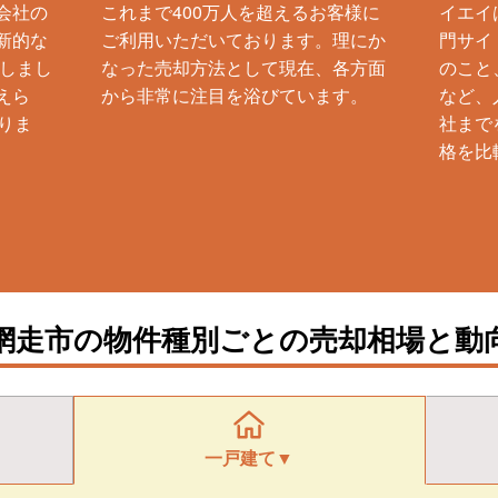
会社の
これまで400万人を超えるお客様に
イエイ
新的な
ご利用いただいております。理にか
門サイ
生しまし
なった売却方法として現在、各方面
のこと
えら
から非常に注目を浴びています。
など、
りま
社まで
格を比
網走市の物件種別ごとの売却相場と動
一戸建て▼