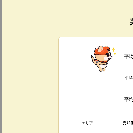
平
平
平
エリア
売却