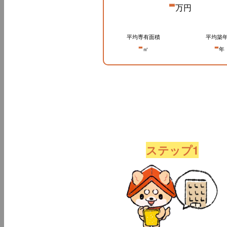
-
万円
平均専有面積
平均築
-
-
㎡
年
ステップ1