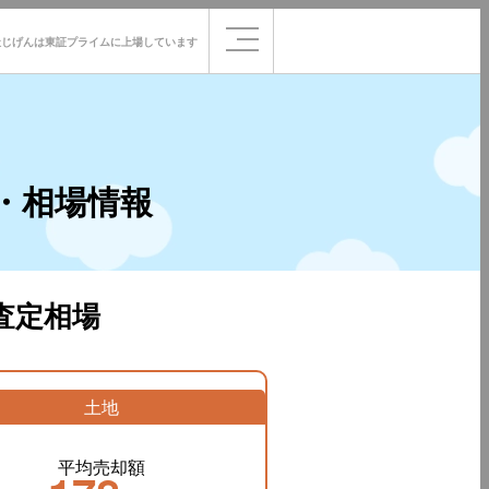
社じげんは
東証プライムに
上場しています
・相場情報
査定相場
土地
平均売却額