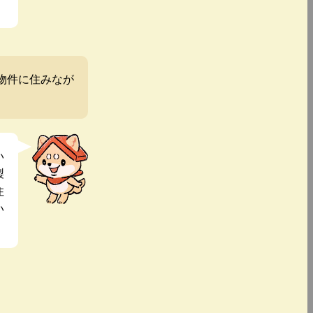
物件に住みなが
い
製
住
い