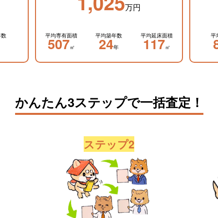
1,025
万円
年数
平均専有面積
平均築年数
平均延床面積
平
507
24
117
㎡
年
㎡
かんたん3ステップで一括査定！
ステップ2