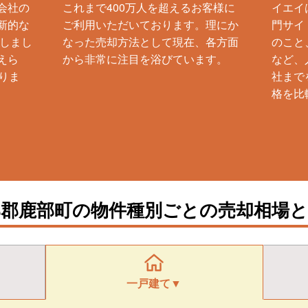
会社の
これまで400万人を超えるお客様に
イエイ
新的な
ご利用いただいております。理にか
門サイ
生しまし
なった売却方法として現在、各方面
のこと
えら
から非常に注目を浴びています。
など、
りま
社まで
格を比
部郡鹿部町の物件種別ごとの売却相場と
一戸建て▼