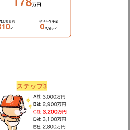
178
万円
均土地面積
平均平米単価
810
0
㎡
.3万円/㎡
ステップ3