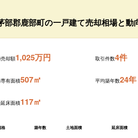
茅部郡鹿部町の一戸建て売却相場と動
1,025万円
4件
均売却額
取引件数
507㎡
24年
均専有面積
平均築年数
117㎡
均延床面積
価格
築年数
土地面積
延床面積