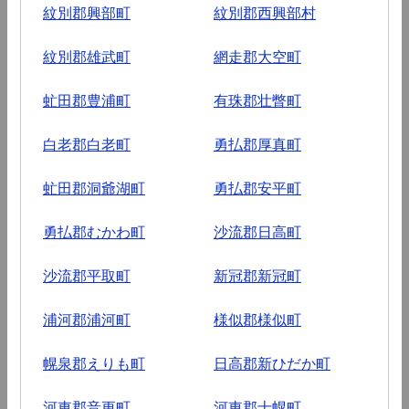
紋別郡興部町
紋別郡西興部村
紋別郡雄武町
網走郡大空町
虻田郡豊浦町
有珠郡壮瞥町
白老郡白老町
勇払郡厚真町
虻田郡洞爺湖町
勇払郡安平町
勇払郡むかわ町
沙流郡日高町
沙流郡平取町
新冠郡新冠町
浦河郡浦河町
様似郡様似町
幌泉郡えりも町
日高郡新ひだか町
河東郡音更町
河東郡士幌町