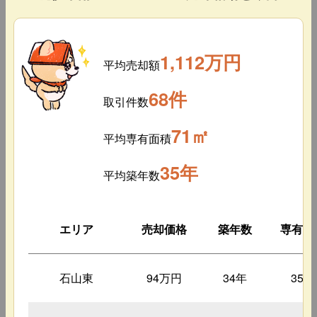
1,112万円
平均売却額
68件
取引件数
71㎡
平均専有面積
35年
平均築年数
エリア
売却価格
築年数
専有面
石山東
94万円
34年
35㎡