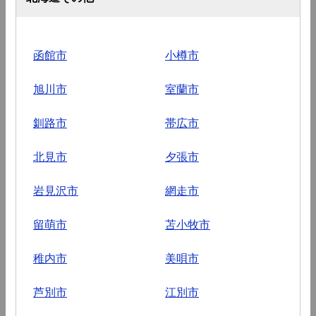
函館市
小樽市
旭川市
室蘭市
釧路市
帯広市
北見市
夕張市
岩見沢市
網走市
留萌市
苫小牧市
稚内市
美唄市
芦別市
江別市