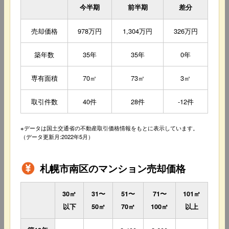
今半期
前半期
差分
売却価格
978万円
1,304万円
326万円
築年数
35年
35年
0年
専有面積
70㎡
73㎡
3㎡
取引件数
40件
28件
-12件
※データは国土交通省の不動産取引価格情報をもとに表示しています。
（データ更新月:2022年5月）
札幌市南区のマンション売却価格
30㎡
31〜
51〜
71〜
101㎡
以下
50㎡
70㎡
100㎡
以上