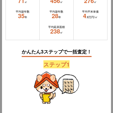
71
456
276
㎡
㎡
㎡
平均築年数
平均築年数
平均平米単価
35
28
4
年
年
.8万円/㎡
平均延床面積
238
㎡
かんたん3ステップで一括査定！
ステップ1