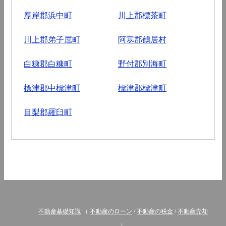
厚岸郡浜中町
川上郡標茶町
川上郡弟子屈町
阿寒郡鶴居村
白糠郡白糠町
野付郡別海町
標津郡中標津町
標津郡標津町
目梨郡羅臼町
不動産基礎知識
（
不動産のローン
/
不動産の税金
/
不動産売却
）