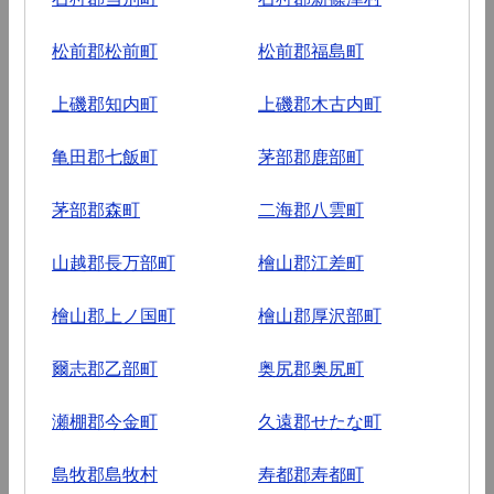
松前郡松前町
松前郡福島町
上磯郡知内町
上磯郡木古内町
亀田郡七飯町
茅部郡鹿部町
茅部郡森町
二海郡八雲町
山越郡長万部町
檜山郡江差町
檜山郡上ノ国町
檜山郡厚沢部町
爾志郡乙部町
奥尻郡奥尻町
瀬棚郡今金町
久遠郡せたな町
島牧郡島牧村
寿都郡寿都町