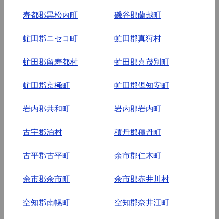
寿都郡黒松内町
磯谷郡蘭越町
虻田郡ニセコ町
虻田郡真狩村
虻田郡留寿都村
虻田郡喜茂別町
虻田郡京極町
虻田郡倶知安町
岩内郡共和町
岩内郡岩内町
古宇郡泊村
積丹郡積丹町
古平郡古平町
余市郡仁木町
余市郡余市町
余市郡赤井川村
空知郡南幌町
空知郡奈井江町