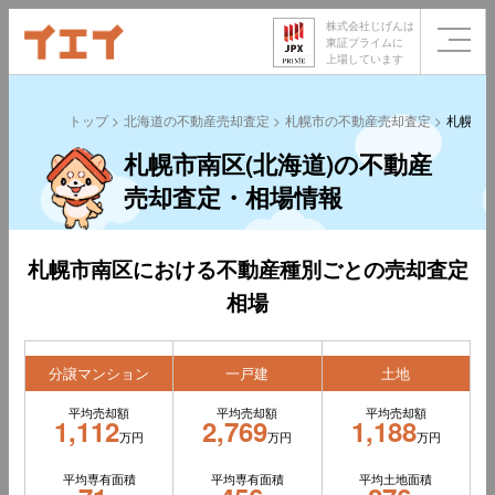
株式会社じげんは
東証プライムに
上場しています
トップ
北海道の不動産売却査定
札幌市の不動産売却査定
札幌市
札幌市南区(北海道)の不動産
売却査定・相場情報
札幌市南区における不動産種別ごとの売却査定
相場
分譲マンション
一戸建
土地
平均売却額
平均売却額
平均売却額
1,112
2,769
1,188
万円
万円
万円
平均専有面積
平均専有面積
平均土地面積