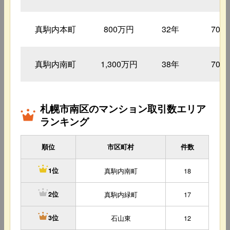
真駒内本町
800万円
32年
70㎡
真駒内南町
1,300万円
38年
70㎡
札幌市南区のマンション取引数エリア
ランキング
順位
市区町村
件数
真駒内南町
18
1位
真駒内緑町
17
2位
石山東
12
3位