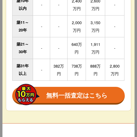
築10年
2,400
2,600
-
-
-
以内
万円
万円
築11～
2,000
3,150
-
-
-
20年
万円
万円
築21～
640万
1,911
-
-
-
30年
円
万円
築31年
382万
738万
888万
2,800
-
以上
円
円
円
万円
無料一括査定はこちら