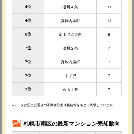
4位
澄川４条
11
4位
真駒内本町
11
6位
定山渓温泉西
9
7位
澄川２条
7
7位
真駒内泉町
7
7位
中ノ沢
7
7位
石山１条
7
※データは国土交通省の不動産取引価格情報をもとに表示しています。
札幌市南区の最新マンション売却動向