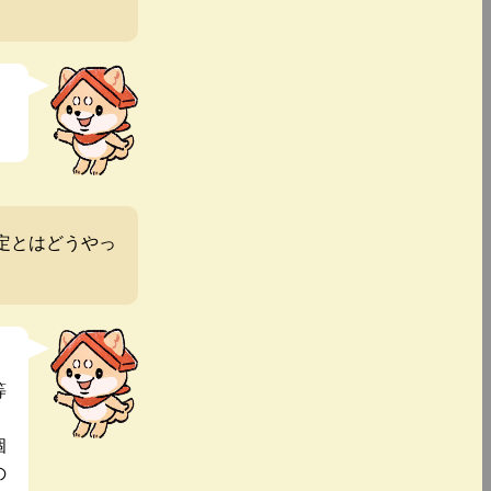
定とはどうやっ
等
個
の