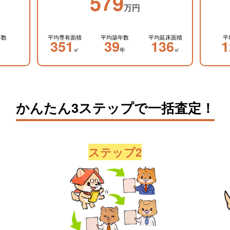
579
万円
年数
平均専有面積
平均築年数
平均延床面積
平
351
39
136
1
㎡
年
㎡
かんたん3ステップで一括査定！
ステップ2