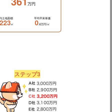
361
万円
均土地面積
平均平米単価
223
0
㎡
.6万円/㎡
ステップ3