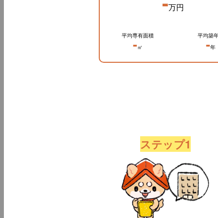
-
万円
平均専有面積
平均築
-
-
㎡
年
ステップ1