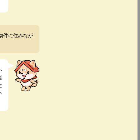
物件に住みなが
い
製
住
い