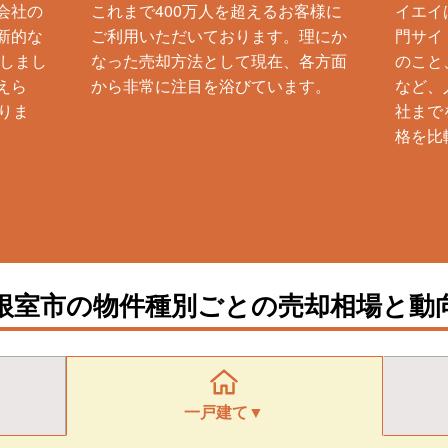
会社の
これまで400万人を超えるお客様に
イエイ
新的な
ご利用いただいております。理にか
門サイ
生しまし
なった売却方法として現在、各方面
のこと
えら
から非常に注目を浴びています。
など、
りま
社まで
格を比
根室市の物件種別ごとの売却相場と動
一戸建て▼