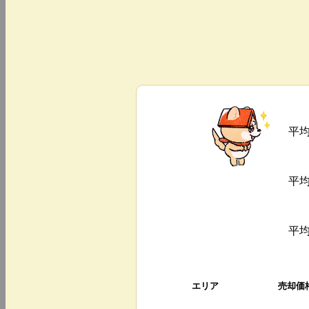
平
平
平
エリア
売却価