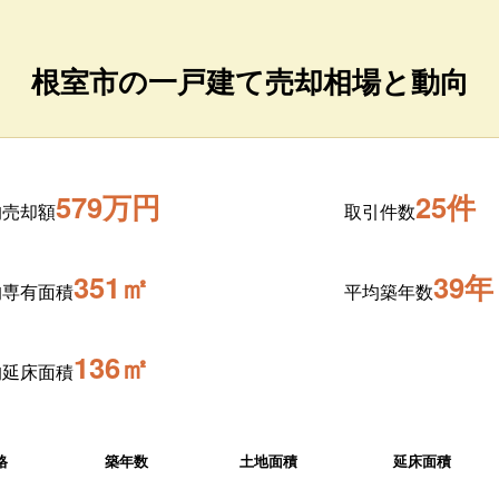
根室市の一戸建て売却相場と動向
579万円
25件
均売却額
取引件数
351㎡
39年
均専有面積
平均築年数
136㎡
均延床面積
格
築年数
土地面積
延床面積