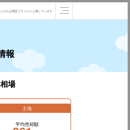
社じげんは
東証プライムに
上場しています
情報
相場
土地
平均売却額