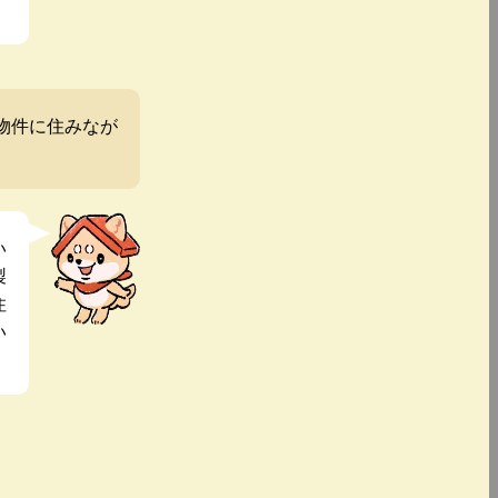
物件に住みなが
い
製
住
い