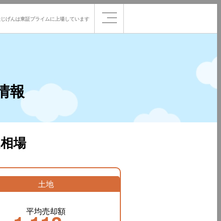
社じげんは
東証プライムに
上場しています
情報
相場
土地
平均売却額