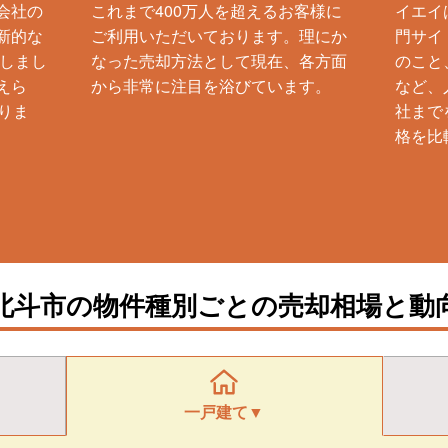
会社の
これまで400万人を超えるお客様に
イエイ
新的な
ご利用いただいております。理にか
門サイ
生しまし
なった売却方法として現在、各方面
のこと
えら
から非常に注目を浴びています。
など、
りま
社まで
格を比
北斗市の物件種別ごとの売却相場と動
一戸建て▼