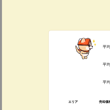
平
平
平
エリア
売却価