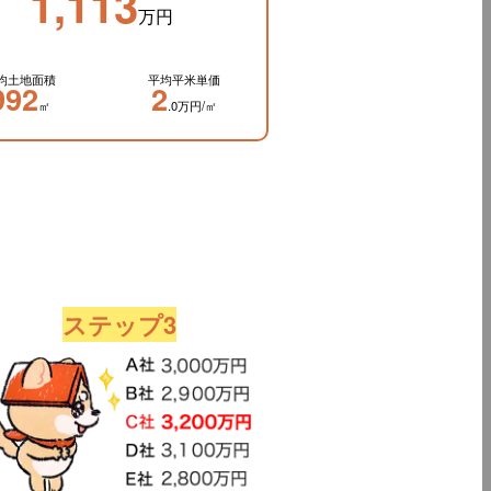
1,113
万円
均土地面積
平均平米単価
992
2
㎡
.0万円/㎡
ステップ3