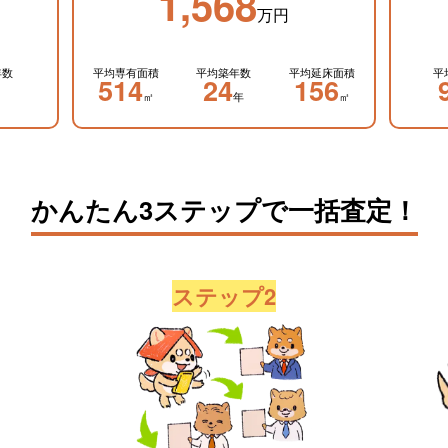
1,568
万円
年数
平均専有面積
平均築年数
平均延床面積
平
514
24
156
㎡
年
㎡
かんたん3ステップで一括査定！
ステップ2