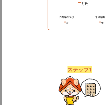
-
万円
平均専有面積
平均築
-
-
㎡
年
ステップ1