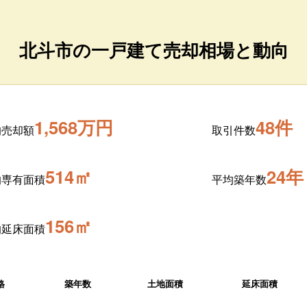
北斗市の一戸建て売却相場と動向
1,568万円
48件
均売却額
取引件数
514㎡
24年
均専有面積
平均築年数
156㎡
均延床面積
格
築年数
土地面積
延床面積