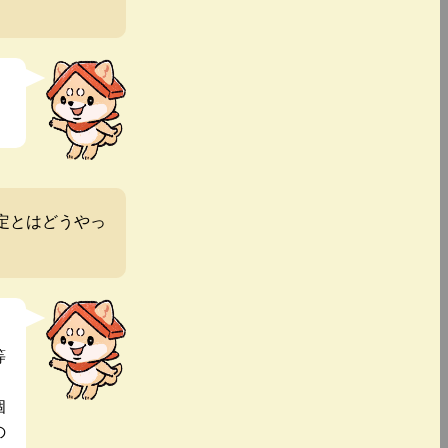
定とはどうやっ
等
個
の