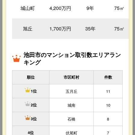
城山町
4,200万円
9年
75㎡
旭丘
1,700万円
35年
75㎡
池田市のマンション取引数エリアラン
キング
順位
市区町村
件数
五月丘
11
1位
城南
10
2位
石橋
8
3位
4位
伏尾町
7