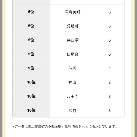
5位
満寿美町
6
5位
呉服町
6
5位
井口堂
6
5位
伏尾台
6
9位
荘園
4
10位
神田
3
10位
八王寺
3
10位
渋谷
3
※データは国土交通省の不動産取引価格情報をもとに表示しています。