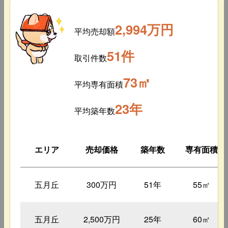
2,994万円
平均売却額
51件
取引件数
73㎡
平均専有面積
23年
平均築年数
エリア
売却価格
築年数
専有面積
五月丘
300万円
51年
55㎡
五月丘
2,500万円
25年
60㎡