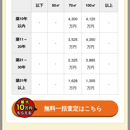
以下
50㎡
70㎡
100㎡
以上
築10年
4,300
4,120
-
-
-
以内
万円
万円
築11～
3,525
4,350
-
-
-
20年
万円
万円
築21～
2,325
3,885
-
-
-
30年
万円
万円
築31年
1,628
1,355
-
-
-
以上
万円
万円
無料一括査定はこちら