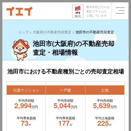
株式会社じげんは
東証プライムに
上場しています
トップ
大阪府の不動産売却査定
池田市の不動産売却査定
池田市(大阪府)の不動産売却
査定・相場情報
池田市における不動産種別ごとの売却査定相場
分譲マンション
一戸建
土地
平均売却額
平均売却額
平均売却額
2,994
5,044
5,639
万円
万円
万円
平均専有面積
平均専有面積
平均土地面積
73
177
225
㎡
㎡
㎡