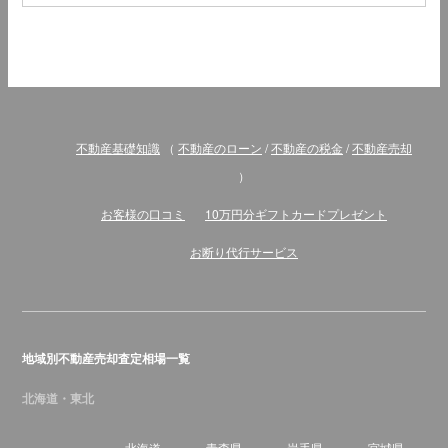
不動産基礎知識
（
不動産のローン
/
不動産の税金
/
不動産売却
）
お客様の口コミ
10万円分ギフトカードプレゼント
お断り代行サービス
地域別不動産売却査定相場一覧
北海道・東北
北海道
青森県
岩手県
宮城県