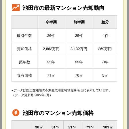
池田市の最新マンション売却動向
今半期
前半期
差分
取引件数
26件
25件
-1件
売却価格
2,862万円
3,132万円
269万円
築年数
25年
22年
-3年
専有面積
71㎡
76㎡
5㎡
※データは国土交通省の不動産取引価格情報をもとに表示しています。
（データ更新月:2022年5月）
池田市のマンション売却価格
30㎡
31〜
51〜
71〜
101㎡