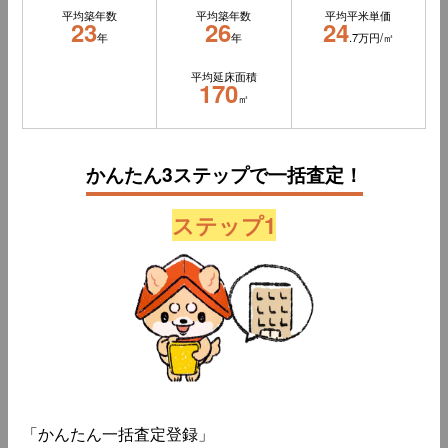
平均築年数
平均築年数
平均平米単価
23
26
24
年
年
.7万円/㎡
平均延床面積
170
㎡
かんたん3ステップで一括査定！
ステップ1
「かんたん一括査定登録」