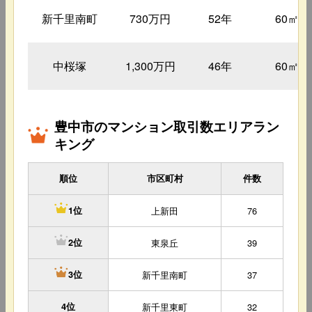
新千里南町
730万円
52年
60㎡
中桜塚
1,300万円
46年
60㎡
豊中市のマンション取引数エリアラン
キング
順位
市区町村
件数
上新田
76
1位
東泉丘
39
2位
新千里南町
37
3位
4位
新千里東町
32