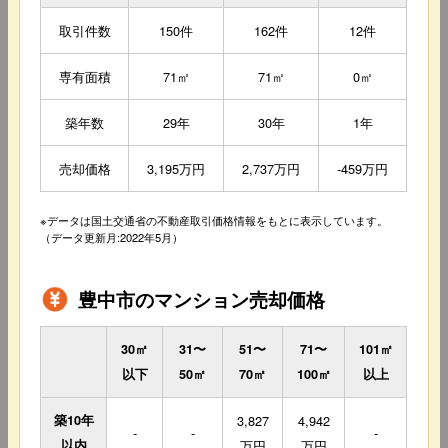
取引件数
150件
162件
12件
専有面積
71㎡
71㎡
0㎡
築年数
29年
30年
1年
売却価格
3,195万円
2,737万円
-459万円
※データは国土交通省の不動産取引価格情報をもとに表示しています。
（データ更新月:2022年5月）
豊中市のマンション売却価格
30㎡
31〜
51〜
71〜
101㎡
以下
50㎡
70㎡
100㎡
以上
築10年
3,827
4,942
-
-
-
以内
万円
万円