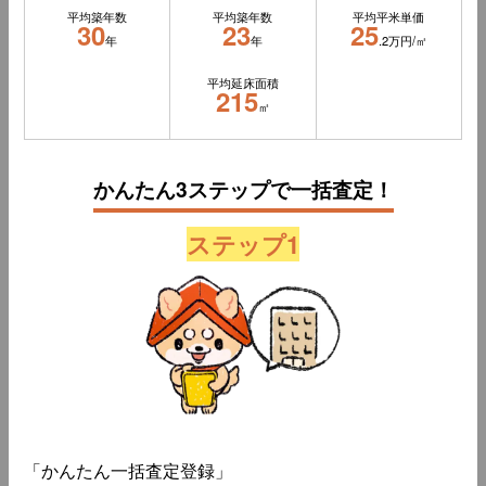
平均築年数
平均築年数
平均平米単価
30
23
25
年
年
.2万円/㎡
平均延床面積
215
㎡
かんたん3ステップで一括査定！
ステップ1
「かんたん一括査定登録」