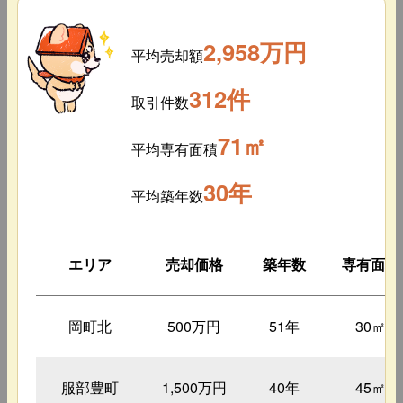
2,958万円
平均売却額
312件
取引件数
71㎡
平均専有面積
30年
平均築年数
エリア
売却価格
築年数
専有面積
岡町北
500万円
51年
30㎡
服部豊町
1,500万円
40年
45㎡