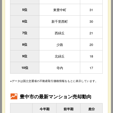
5位
東豊中町
31
6位
新千里西町
30
7位
西緑丘
21
8位
少路
20
9位
北緑丘
18
10位
寺内
17
※データは国土交通省の不動産取引価格情報をもとに表示しています。
豊中市の最新マンション売却動向
今半期
前半期
差分