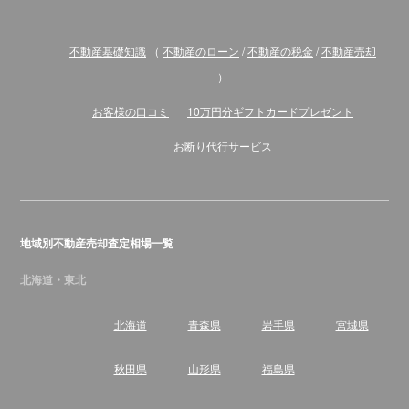
不動産基礎知識
（
不動産のローン
/
不動産の税金
/
不動産売却
）
お客様の口コミ
10万円分ギフトカードプレゼント
お断り代行サービス
地域別不動産売却査定相場一覧
北海道・東北
北海道
青森県
岩手県
宮城県
秋田県
山形県
福島県