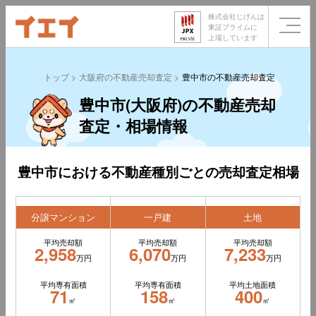
株式会社じげんは
東証プライムに
上場しています
トップ
大阪府の不動産売却査定
豊中市の不動産売却査定
豊中市(大阪府)の不動産売却
査定・相場情報
豊中市における不動産種別ごとの売却査定相場
分譲マンション
一戸建
土地
平均売却額
平均売却額
平均売却額
2,958
6,070
7,233
万円
万円
万円
平均専有面積
平均専有面積
平均土地面積
71
158
400
㎡
㎡
㎡