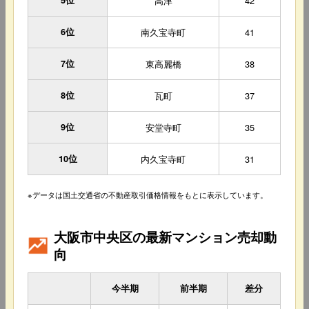
5位
高津
42
6位
南久宝寺町
41
7位
東高麗橋
38
8位
瓦町
37
9位
安堂寺町
35
10位
内久宝寺町
31
※データは国土交通省の不動産取引価格情報をもとに表示しています。
大阪市中央区の最新マンション売却動
向
今半期
前半期
差分