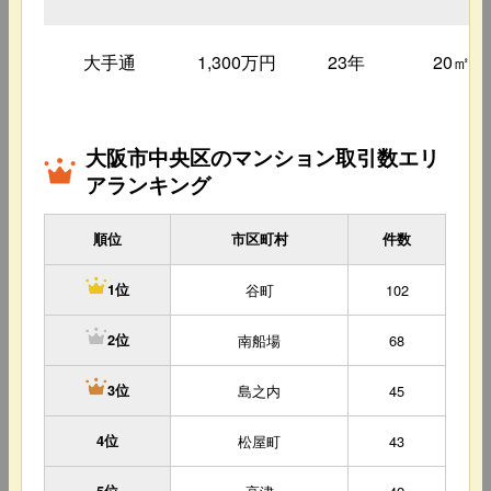
大手通
1,300万円
23年
20㎡
大阪市中央区のマンション取引数エリ
アランキング
順位
市区町村
件数
谷町
102
1位
南船場
68
2位
島之内
45
3位
4位
松屋町
43