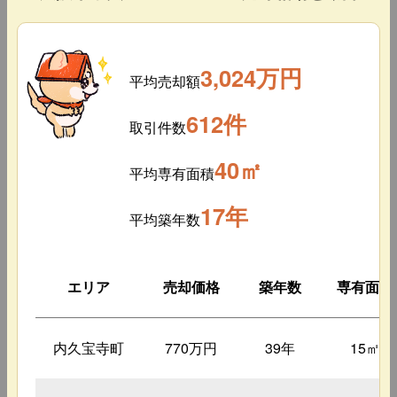
3,024万円
平均売却額
612件
取引件数
40㎡
平均専有面積
17年
平均築年数
エリア
売却価格
築年数
専有面積
内久宝寺町
770万円
39年
15㎡