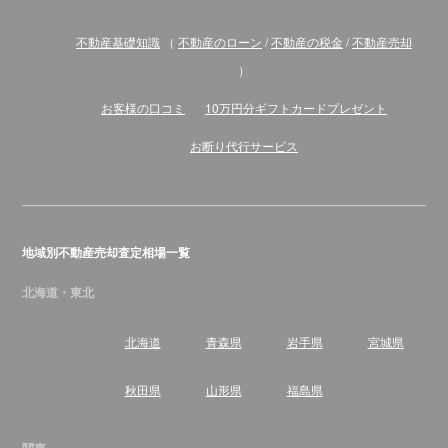
不動産基礎知識
（
不動産のローン
/
不動産の税金
/
不動産売却
）
お客様の口コミ
10万円分ギフトカードプレゼント
お断り代行サービス
地域別不動産売却査定相場一覧
北海道・東北
北海道
青森県
岩手県
宮城県
秋田県
山形県
福島県