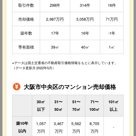
取引件数
298件
314件
16件
売却価格
2,987万円
3,058万円
71万円
築年数
17年
16年
-1年
専有面積
39㎡
40㎡
1㎡
※データは国土交通省の不動産取引価格情報をもとに表示しています。
（データ更新月:2022年5月）
大阪市中央区のマンション売却価格
30㎡
31〜
51〜
71〜
101㎡
以下
50㎡
70㎡
100㎡
以上
築10年
1,057
3,467
5,562
8,705
-
以内
万円
万円
万円
万円