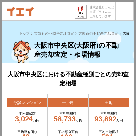
株式会社じげんは
東証プライムに
上場しています
トップ
大阪府の不動産売却査定
大阪市の不動産売却査定
大阪市
大阪市中央区(大阪府)の不動
産売却査定・相場情報
大阪市中央区における不動産種別ごとの売却査
定相場
分譲マンション
一戸建
土地
平均売却額
平均売却額
平均売却額
3,024
58,733
93,892
万円
万円
万円
平均専有面積
平均専有面積
平均土地面積