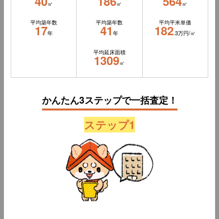
40
186
564
㎡
㎡
㎡
平均築年数
平均築年数
平均平米単価
17
41
182
年
年
.3万円/㎡
平均延床面積
1309
㎡
かんたん3ステップで一括査定！
ステップ1