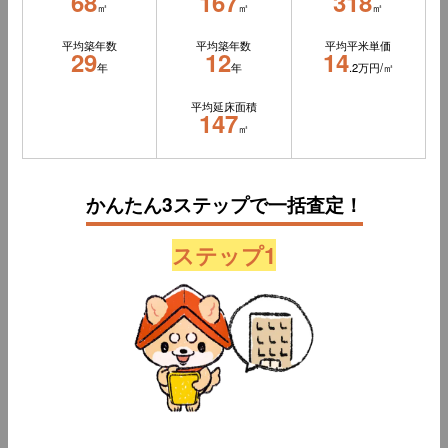
68
167
318
㎡
㎡
㎡
平均築年数
平均築年数
平均平米単価
29
12
14
年
年
.2万円/㎡
平均延床面積
147
㎡
かんたん3ステップで一括査定！
ステップ1