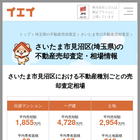
株式会社じげんは
東証プライムに
上場しています
トップ
埼玉県の不動産売却査定
さいたま市の不動産売却査定
さ
さいたま市見沼区(埼玉県)の
不動産売却査定・相場情報
さいたま市見沼区における不動産種別ごとの売
却査定相場
分譲マンション
一戸建
土地
平均売却額
平均売却額
平均売却額
1,855
4,728
2,954
万円
万円
万円
平均専有面積
平均専有面積
平均土地面積