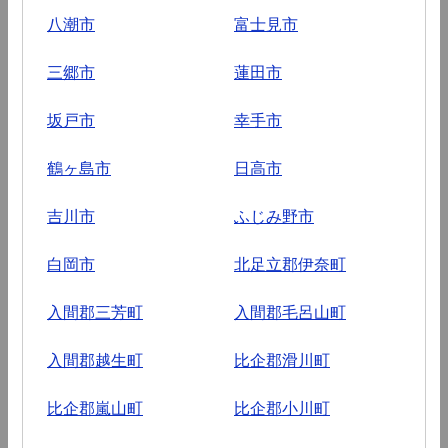
八潮市
富士見市
三郷市
蓮田市
坂戸市
幸手市
鶴ヶ島市
日高市
吉川市
ふじみ野市
白岡市
北足立郡伊奈町
入間郡三芳町
入間郡毛呂山町
入間郡越生町
比企郡滑川町
比企郡嵐山町
比企郡小川町