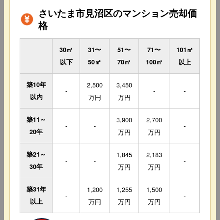
さいたま市見沼区のマンション売却価
格
30㎡
31〜
51〜
71〜
101㎡
以下
50㎡
70㎡
100㎡
以上
築10年
2,500
3,450
-
-
-
以内
万円
万円
築11～
3,900
2,700
-
-
-
20年
万円
万円
築21～
1,845
2,183
-
-
-
30年
万円
万円
築31年
1,200
1,255
1,500
-
-
以上
万円
万円
万円