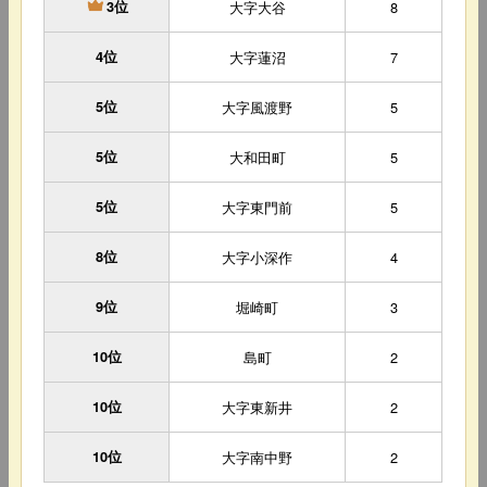
大字大谷
8
3位
4位
大字蓮沼
7
5位
大字風渡野
5
5位
大和田町
5
5位
大字東門前
5
8位
大字小深作
4
9位
堀崎町
3
10位
島町
2
10位
大字東新井
2
10位
大字南中野
2