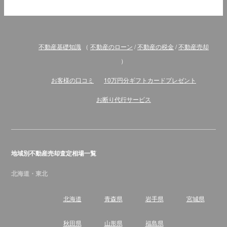
不動産基礎知識
（
不動産のローン
/
不動産の税金
/
不動産売却
）
お客様の口コミ
10万円分ギフトカードプレゼント
お断り代行サービス
地域別不動産売却査定相場一覧
北海道・東北
北海道
青森県
岩手県
宮城県
秋田県
山形県
福島県