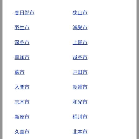
春日部市
狭山市
羽生市
鴻巣市
深谷市
上尾市
草加市
越谷市
蕨市
戸田市
入間市
朝霞市
志木市
和光市
新座市
桶川市
久喜市
北本市