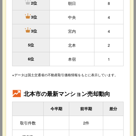
朝日
8
2位
中央
4
3位
宮内
4
3位
5位
北本
2
6位
本宿
1
※データは国土交通省の不動産取引価格情報をもとに表示しています。
北本市の最新マンション売却動向
今半期
前半期
差分
取引件数
2件