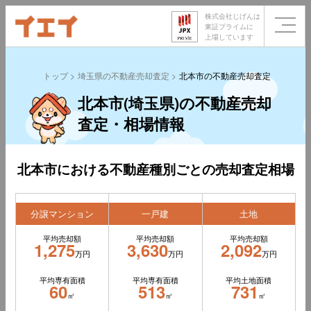
株式会社じげんは
東証プライムに
上場しています
トップ
埼玉県の不動産売却査定
北本市の不動産売却査定
北本市(埼玉県)の不動産売却
査定・相場情報
北本市における不動産種別ごとの売却査定相場
分譲マンション
一戸建
土地
平均売却額
平均売却額
平均売却額
1,275
3,630
2,092
万円
万円
万円
平均専有面積
平均専有面積
平均土地面積
60
513
731
㎡
㎡
㎡