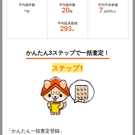
平均築年数
平均築年数
平均平米単価
-
20
7
年
年
.4万円/㎡
平均延床面積
293
㎡
かんたん3ステップで一括査定！
ステップ1
「かんたん一括査定登録」