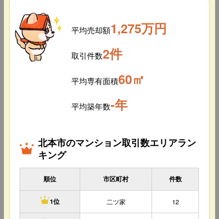
1,275万円
平均売却額
2件
取引件数
60㎡
平均専有面積
-年
平均築年数
北本市のマンション取引数エリアラン
キング
順位
市区町村
件数
二ツ家
12
1位