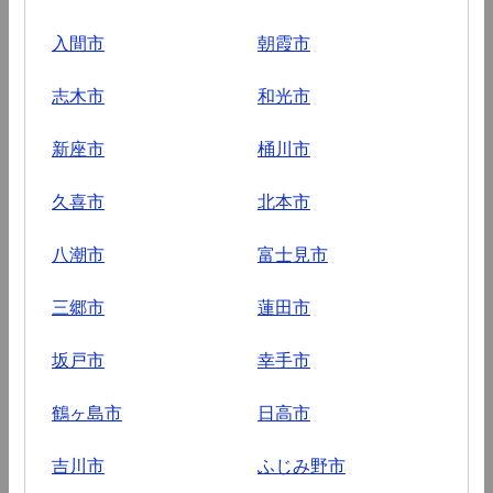
入間市
朝霞市
志木市
和光市
新座市
桶川市
久喜市
北本市
八潮市
富士見市
三郷市
蓮田市
坂戸市
幸手市
鶴ヶ島市
日高市
吉川市
ふじみ野市