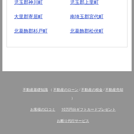
児玉郡神川町
児玉郡上里町
大里郡寄居町
南埼玉郡宮代町
北葛飾郡杉戸町
北葛飾郡松伏町
不動産基礎知識
（
不動産のローン
/
不動産の税金
/
不動産売却
）
お客様の口コミ
10万円分ギフトカードプレゼント
お断り代行サービス