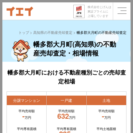
株式会社じげんは
東証プライムに
上場しています
トップ
高知県の不動産売却査定
幡多郡大月町の不動産売却査定
幡多郡大月町(高知県)の不動
産売却査定・相場情報
幡多郡大月町における不動産種別ごとの売却査
定相場
分譲マンション
一戸建
土地
平均売却額
平均売却額
平均売却額
-
632
-
万円
万円
万円
平均専有面積
平均専有面積
平均土地面積