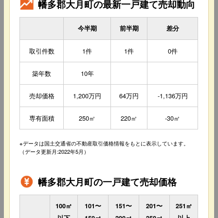
幡多郡大月町の最新一戸建て売却動向
今半期
前半期
差分
取引件数
1件
1件
0件
築年数
10年
売却価格
1,200万円
64万円
-1,136万円
専有面積
250㎡
220㎡
-30㎡
※データは国土交通省の不動産取引価格情報をもとに表示しています。
（データ更新月:2022年5月）
幡多郡大月町の一戸建て売却価格
100㎡
101〜
151〜
201〜
251㎡