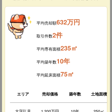
632万円
平均売却額
2件
取引件数
235㎡
平均専有面積
10年
平均築年数
75㎡
平均延床面積
エリア
売却価格
築年数
土地面積
大字弘見
1,200万円
10年
250㎡