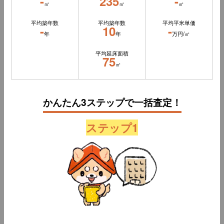
-
235
-
㎡
㎡
㎡
平均築年数
平均築年数
平均平米単価
-
10
-
年
年
万円/㎡
平均延床面積
75
㎡
かんたん3ステップで一括査定！
ステップ1