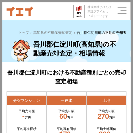
株式会社じげんは
東証プライムに
上場しています
トップ
高知県の不動産売却査定
吾川郡仁淀川町の不動産売却査定
吾川郡仁淀川町(高知県)の不
動産売却査定・相場情報
吾川郡仁淀川町における不動産種別ごとの売却
査定相場
分譲マンション
一戸建
土地
平均売却額
平均売却額
平均売却額
-
60
270
万円
万円
万円
平均専有面積
平均専有面積
平均土地面積