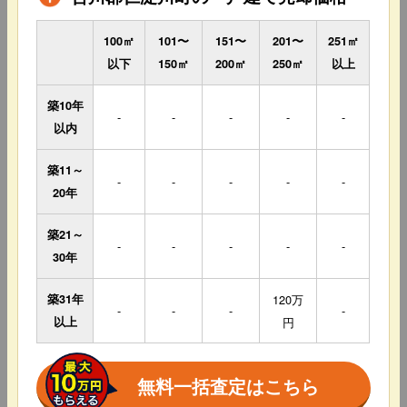
100㎡
101〜
151〜
201〜
251㎡
以下
150㎡
200㎡
250㎡
以上
築10年
-
-
-
-
-
以内
築11～
-
-
-
-
-
20年
築21～
-
-
-
-
-
30年
築31年
120万
-
-
-
-
以上
円
無料一括査定はこちら