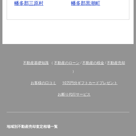
幡多郡三原村
幡多郡黒潮町
不動産基礎知識
（
不動産のローン
/
不動産の税金
/
不動産売却
）
お客様の口コミ
10万円分ギフトカードプレゼント
お断り代行サービス
地域別不動産売却査定相場一覧