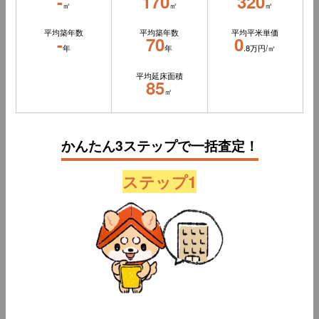
-
170
320
㎡
㎡
㎡
平均築年数
平均築年数
平均平米単価
-
70
0
年
年
.8万円/㎡
平均延床面積
85
㎡
かんたん3ステップで一括査定！
ステップ1