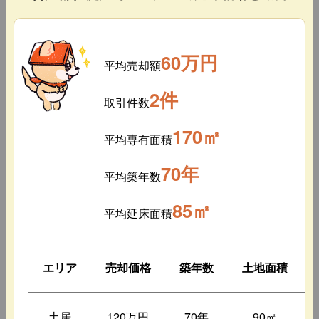
60万円
平均売却額
2件
取引件数
170㎡
平均専有面積
70年
平均築年数
85㎡
平均延床面積
エリア
売却価格
築年数
土地面積
土居
120万円
70年
90㎡