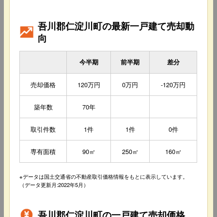
吾川郡仁淀川町の最新一戸建て売却動
向
今半期
前半期
差分
売却価格
120万円
0万円
-120万円
築年数
70年
取引件数
1件
1件
0件
専有面積
90㎡
250㎡
160㎡
※データは国土交通省の不動産取引価格情報をもとに表示しています。
（データ更新月:2022年5月）
吾川郡仁淀川町の一戸建て売却価格