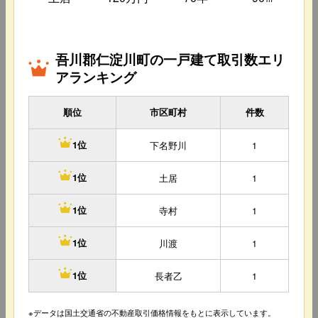
吾川郡仁淀川町の一戸建て取引数エリ
アランキング
順位
市区町村
件数
下名野川
1
1位
土居
1
1位
寺村
1
1位
川渡
1
1位
長者乙
1
1位
※データは国土交通省の不動産取引価格情報をもとに表示しています。