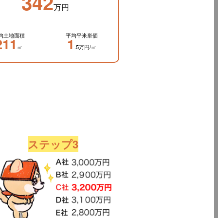
342
万円
均土地面積
平均平米単価
211
1
㎡
.5万円/㎡
ステップ3