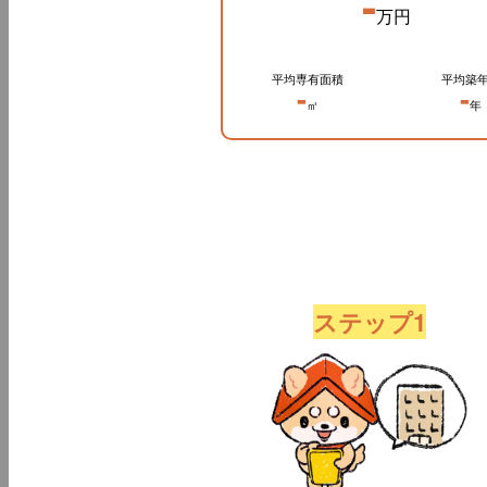
-
万円
平均専有面積
平均築
-
-
㎡
年
ステップ1