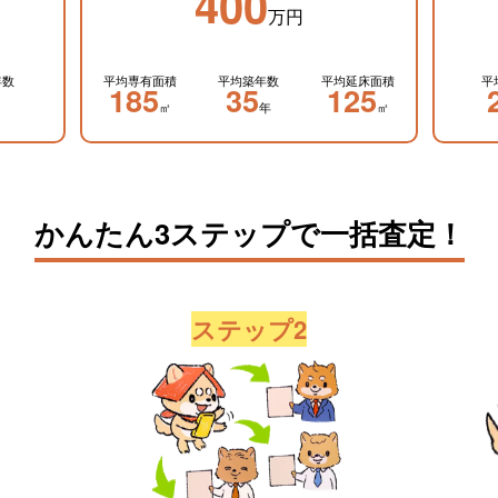
400
万円
年数
平均専有面積
平均築年数
平均延床面積
平
185
35
125
㎡
年
㎡
かんたん3ステップで一括査定！
ステップ2