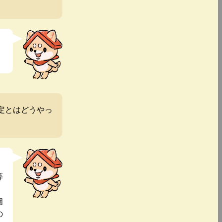
定とはどうやっ
等
個
の