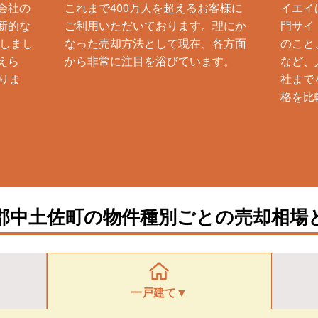
会社の
これまで400万人を超えるお客様に
イエイ
新的な
ご利用いただいております。理にか
門サイ
生しまし
なった売却方法として現在、各方面
のこと
えら
から非常に注目を浴びています。
など、
りま
社まで
格を比
郡中土佐町の物件種別ごとの売却相場
一戸建て▼