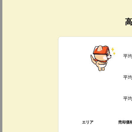
平
平
平
エリア
売却価