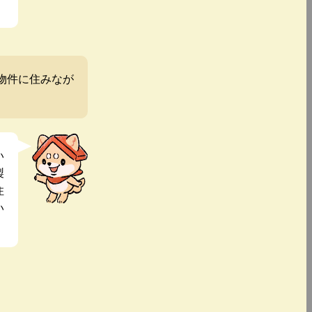
物件に住みなが
い
製
住
い