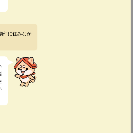
物件に住みなが
い
製
住
い