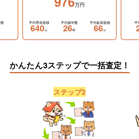
976
万円
年数
平均専有面積
平均築年数
平均延床面積
平
640
26
66
㎡
年
㎡
かんたん3ステップで一括査定！
ステップ2