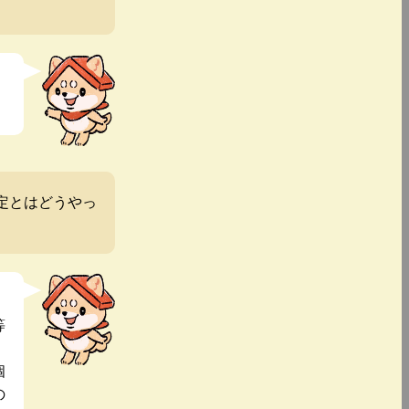
定とはどうやっ
等
個
の