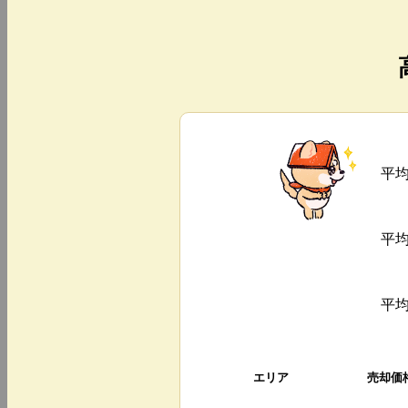
平
平
平
エリア
売却価