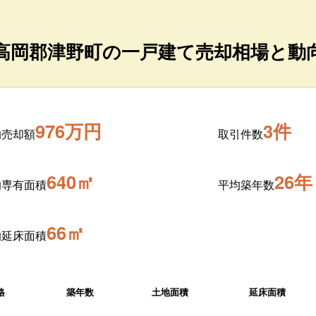
高岡郡津野町の一戸建て売却相場と動
976万円
3件
均売却額
取引件数
640㎡
26年
均専有面積
平均築年数
66㎡
均延床面積
格
築年数
土地面積
延床面積