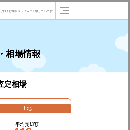
社じげんは
東証プライムに
上場しています
・相場情報
査定相場
土地
平均売却額