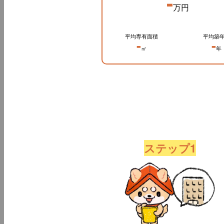
-
万円
平均専有面積
平均築
-
-
㎡
年
ステップ1