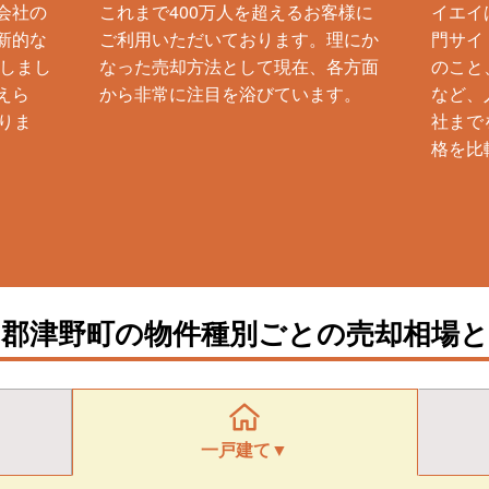
会社の
これまで400万人を超えるお客様に
イエイ
新的な
ご利用いただいております。理にか
門サイ
生しまし
なった売却方法として現在、各方面
のこと
えら
から非常に注目を浴びています。
など、
りま
社まで
格を比
岡郡津野町の物件種別ごとの売却相場と
一戸建て▼