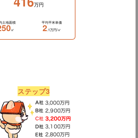
416
万円
均土地面積
平均平米単価
250
2
㎡
.1万円/㎡
ステップ3