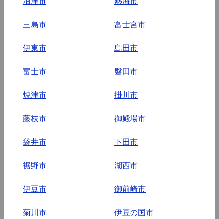
沼津市
熱海市
三島市
富士宮市
伊東市
島田市
富士市
磐田市
焼津市
掛川市
藤枝市
御殿場市
袋井市
下田市
裾野市
湖西市
伊豆市
御前崎市
菊川市
伊豆の国市