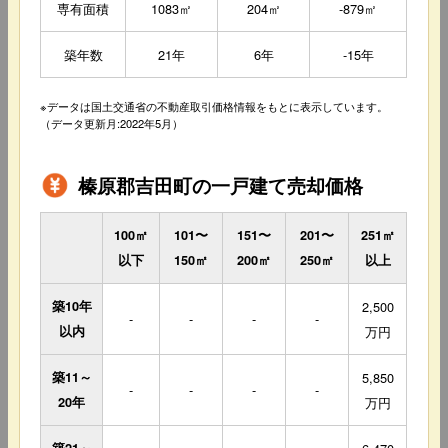
専有面積
1083㎡
204㎡
-879㎡
築年数
21年
6年
-15年
※データは国土交通省の不動産取引価格情報をもとに表示しています。
（データ更新月:2022年5月）
榛原郡吉田町の一戸建て売却価格
100㎡
101〜
151〜
201〜
251㎡
以下
150㎡
200㎡
250㎡
以上
築10年
2,500
-
-
-
-
以内
万円
築11～
5,850
-
-
-
-
20年
万円