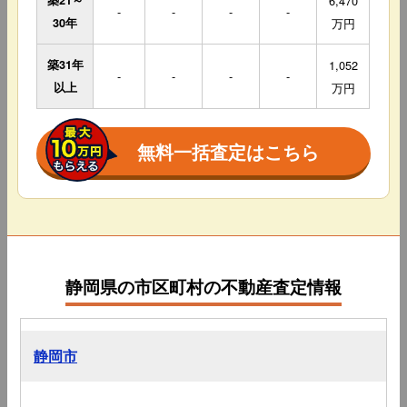
築21～
6,470
-
-
-
-
30年
万円
築31年
1,052
-
-
-
-
以上
万円
無料一括査定はこちら
静岡県の市区町村の不動産査定情報
静岡市