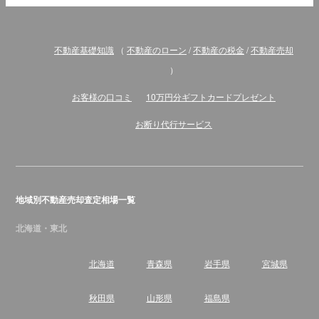
不動産基礎知識
（
不動産のローン
/
不動産の税金
/
不動産売却
）
お客様の口コミ
10万円分ギフトカードプレゼント
お断り代行サービス
地域別不動産売却査定相場一覧
北海道・東北
北海道
青森県
岩手県
宮城県
秋田県
山形県
福島県