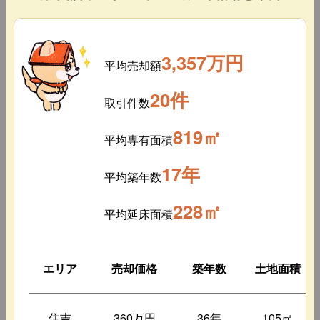
3,357万円
平均売却額
20件
取引件数
819㎡
平均専有面積
17年
平均築年数
228㎡
平均延床面積
エリア
売却価格
築年数
土地面積
住吉
360万円
36年
105㎡