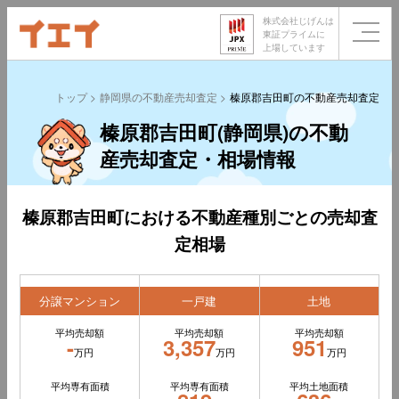
株式会社じげんは
東証プライムに
上場しています
トップ
静岡県の不動産売却査定
榛原郡吉田町の不動産売却査定
榛原郡吉田町(静岡県)の不動
産売却査定・相場情報
榛原郡吉田町における不動産種別ごとの売却査
定相場
分譲マンション
一戸建
土地
平均売却額
平均売却額
平均売却額
-
3,357
951
万円
万円
万円
平均専有面積
平均専有面積
平均土地面積