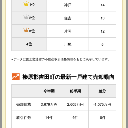
神戸
14
1位
住吉
13
2位
片岡
12
3位
4位
川尻
5
※データは国土交通省の不動産取引価格情報をもとに表示しています。
榛原郡吉田町の最新一戸建て売却動向
今半期
前半期
差分
売却価格
3,679万円
2,605万円
-1,075万円
取引件数
14件
6件
-8件