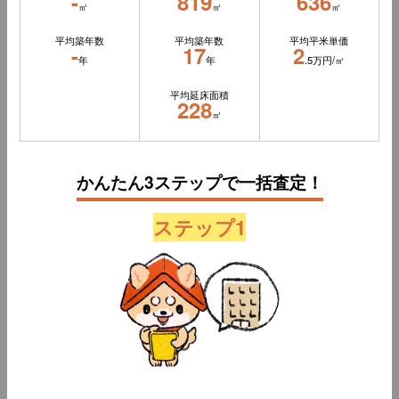
-
819
636
㎡
㎡
㎡
平均築年数
平均築年数
平均平米単価
-
17
2
年
年
.5万円/㎡
平均延床面積
228
㎡
かんたん3ステップで一括査定！
ステップ1