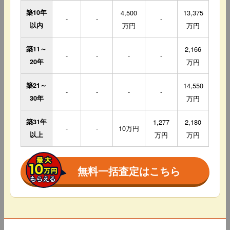
築10年
4,500
13,375
-
-
-
以内
万円
万円
築11～
2,166
-
-
-
-
20年
万円
築21～
14,550
-
-
-
-
30年
万円
築31年
1,277
2,180
-
-
10万円
以上
万円
万円
無料一括査定はこちら