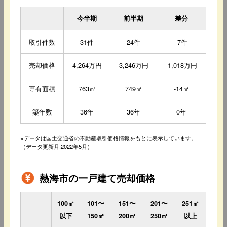
今半期
前半期
差分
取引件数
31件
24件
-7件
売却価格
4,264万円
3,246万円
-1,018万円
専有面積
763㎡
749㎡
-14㎡
築年数
36年
36年
0年
※データは国土交通省の不動産取引価格情報をもとに表示しています。
（データ更新月:2022年5月）
熱海市の一戸建て売却価格
100㎡
101〜
151〜
201〜
251㎡
以下
150㎡
200㎡
250㎡
以上