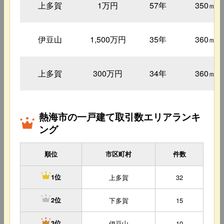
上多賀
1万円
57年
350㎡
伊豆山
1,500万円
35年
360㎡
上多賀
300万円
34年
360㎡
熱海市の一戸建て取引数エリアランキ
ング
順位
市区町村
件数
上多賀
32
1位
下多賀
15
2位
伊豆山
10
3位