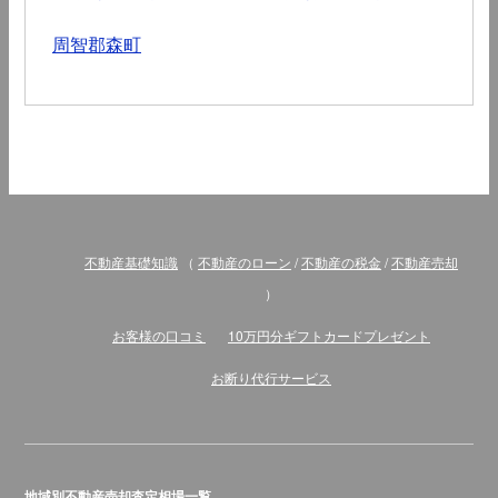
周智郡森町
不動産基礎知識
（
不動産のローン
/
不動産の税金
/
不動産売却
）
お客様の口コミ
10万円分ギフトカードプレゼント
お断り代行サービス
地域別不動産売却査定相場一覧