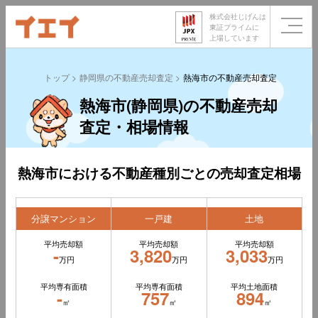
株式会社じげんは
東証プライムに
上場しています
トップ
静岡県の不動産売却査定
熱海市の不動産売却査定
熱海市(静岡県)の不動産売却
査定・相場情報
熱海市における不動産種別ごとの売却査定相場
分譲マンション
一戸建
土地
平均売却額
平均売却額
平均売却額
-
3,820
3,033
万円
万円
万円
平均専有面積
平均専有面積
平均土地面積
-
757
894
㎡
㎡
㎡