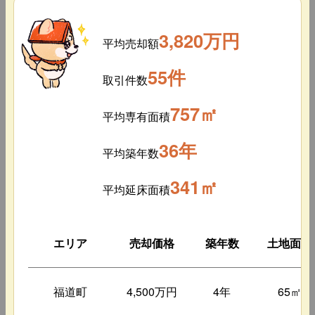
3,820万円
平均売却額
55件
取引件数
757㎡
平均専有面積
36年
平均築年数
341㎡
平均延床面積
エリア
売却価格
築年数
土地面積
福道町
4,500万円
4年
65㎡