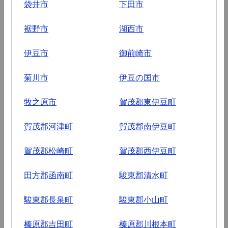
袋井市
下田市
裾野市
湖西市
伊豆市
御前崎市
菊川市
伊豆の国市
牧之原市
賀茂郡東伊豆町
賀茂郡河津町
賀茂郡南伊豆町
賀茂郡松崎町
賀茂郡西伊豆町
田方郡函南町
駿東郡清水町
駿東郡長泉町
駿東郡小山町
榛原郡吉田町
榛原郡川根本町