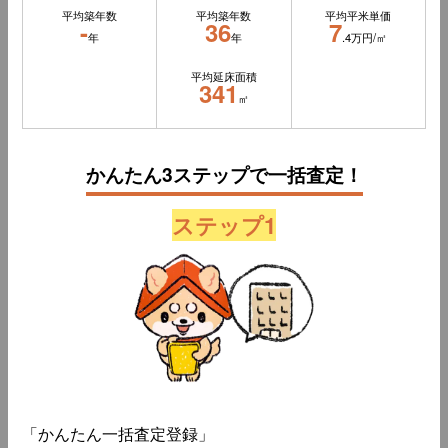
平均築年数
平均築年数
平均平米単価
-
36
7
年
年
.4万円/㎡
平均延床面積
341
㎡
かんたん3ステップで一括査定！
ステップ1
「かんたん一括査定登録」