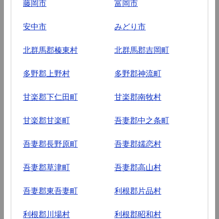
藤岡市
富岡市
安中市
みどり市
北群馬郡榛東村
北群馬郡吉岡町
多野郡上野村
多野郡神流町
甘楽郡下仁田町
甘楽郡南牧村
甘楽郡甘楽町
吾妻郡中之条町
吾妻郡長野原町
吾妻郡嬬恋村
吾妻郡草津町
吾妻郡高山村
吾妻郡東吾妻町
利根郡片品村
利根郡川場村
利根郡昭和村