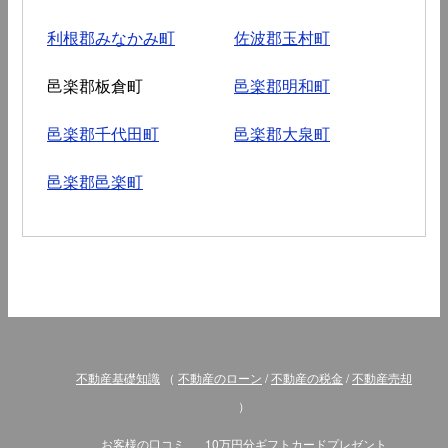
利根郡みなかみ町
佐波郡玉村町
邑楽郡板倉町
邑楽郡明和町
邑楽郡千代田町
邑楽郡大泉町
邑楽郡邑楽町
不動産基礎知識
（
不動産のローン
/
不動産の税金
/
不動産売却
）
お客様の口コミ
10万円分ギフトカードプレゼント