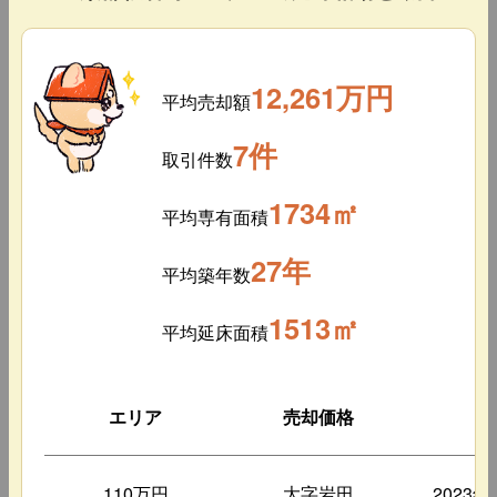
12,261万円
平均売却額
7件
取引件数
1734㎡
平均専有面積
27年
平均築年数
1513㎡
平均延床面積
エリア
売却価格
築
110万円
大字岩田
2023