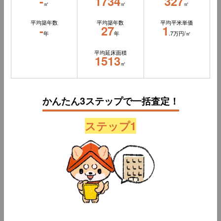
-
1734
327
㎡
㎡
㎡
平均築年数
平均築年数
平均平米単価
-
27
1
年
年
.7万円/㎡
平均延床面積
1513
㎡
かんたん3ステップで一括査定！
ステップ1