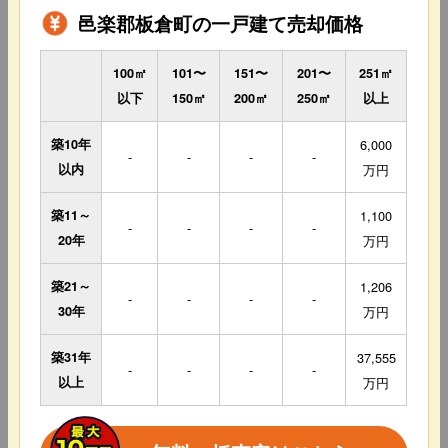
邑楽郡板倉町の一戸建て売却価格
100㎡
101〜
151〜
201〜
251㎡
以下
150㎡
200㎡
250㎡
以上
築10年
6,000
-
-
-
-
以内
万円
築11～
1,100
-
-
-
-
20年
万円
築21～
1,206
-
-
-
-
30年
万円
築31年
37,555
-
-
-
-
以上
万円