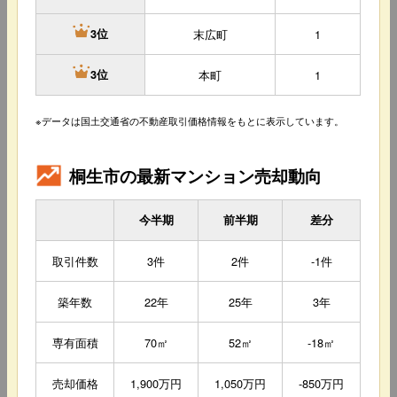
末広町
1
3位
本町
1
3位
※データは国土交通省の不動産取引価格情報をもとに表示しています。
桐生市の最新マンション売却動向
今半期
前半期
差分
取引件数
3件
2件
-1件
築年数
22年
25年
3年
専有面積
70㎡
52㎡
-18㎡
売却価格
1,900万円
1,050万円
-850万円