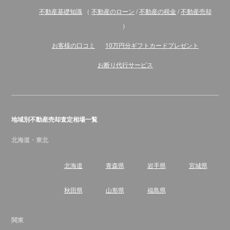
不動産基礎知識
（
不動産のローン
/
不動産の税金
/
不動産売却
）
お客様の口コミ
10万円分ギフトカードプレゼント
お断り代行サービス
地域別不動産売却査定相場一覧
北海道・東北
北海道
青森県
岩手県
宮城県
秋田県
山形県
福島県
関東