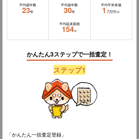
平均築年数
平均築年数
平均平米単価
23
30
1
年
年
.7万円/㎡
平均延床面積
154
㎡
かんたん3ステップで一括査定！
ステップ1
「かんたん一括査定登録」