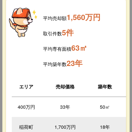
1,560万円
平均売却額
5件
取引件数
63㎡
平均専有面積
23年
平均築年数
エリア
売却価格
築年数
専
400万円
33年
50㎡
稲荷町
1,700万円
18年