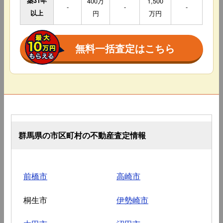
築31年
400万
1,500
-
-
-
以上
円
万円
無料一括査定はこちら
群馬県の市区町村の不動産査定情報
前橋市
高崎市
桐生市
伊勢崎市