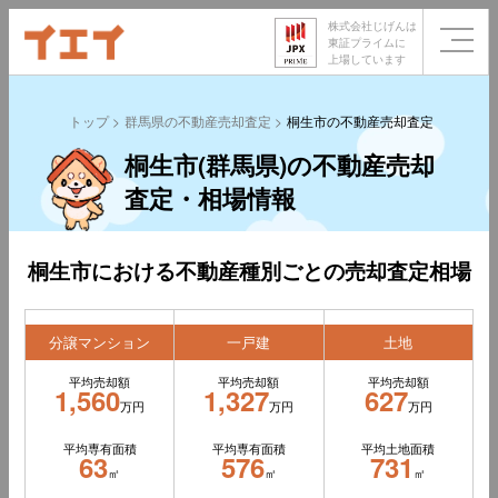
株式会社じげんは
東証プライムに
上場しています
トップ
群馬県の不動産売却査定
桐生市の不動産売却査定
桐生市(群馬県)の不動産売却
査定・相場情報
桐生市における不動産種別ごとの売却査定相場
分譲マンション
一戸建
土地
平均売却額
平均売却額
平均売却額
1,560
1,327
627
万円
万円
万円
平均専有面積
平均専有面積
平均土地面積
63
576
731
㎡
㎡
㎡