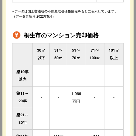
※データは国土交通省の不動産取引価格情報をもとに表示しています。
（データ更新月:2022年5月）
桐生市のマンション売却価格
30㎡
31〜
51〜
71〜
101㎡
以下
50㎡
70㎡
100㎡
以上
築10年
-
-
-
-
-
以内
築11～
1,966
-
-
-
-
20年
万円
築21～
-
-
-
-
-
30年