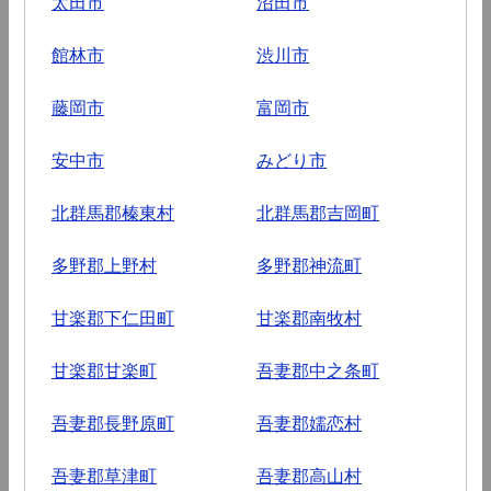
太田市
沼田市
館林市
渋川市
藤岡市
富岡市
安中市
みどり市
北群馬郡榛東村
北群馬郡吉岡町
多野郡上野村
多野郡神流町
甘楽郡下仁田町
甘楽郡南牧村
甘楽郡甘楽町
吾妻郡中之条町
吾妻郡長野原町
吾妻郡嬬恋村
吾妻郡草津町
吾妻郡高山村