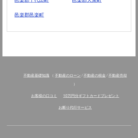
邑楽郡邑楽町
不動産基礎知識
（
不動産のローン
/
不動産の税金
/
不動産売却
）
お客様の口コミ
10万円分ギフトカードプレゼント
お断り代行サービス