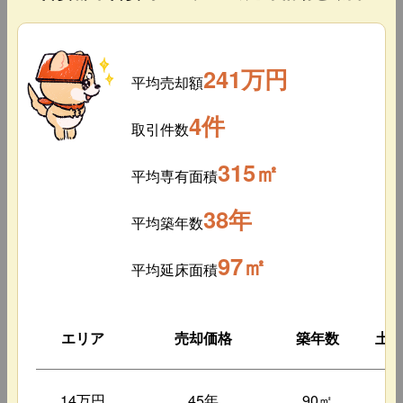
241万円
平均売却額
4件
取引件数
315㎡
平均専有面積
38年
平均築年数
97㎡
平均延床面積
エリア
売却価格
築年数
土
14万円
45年
90㎡
2