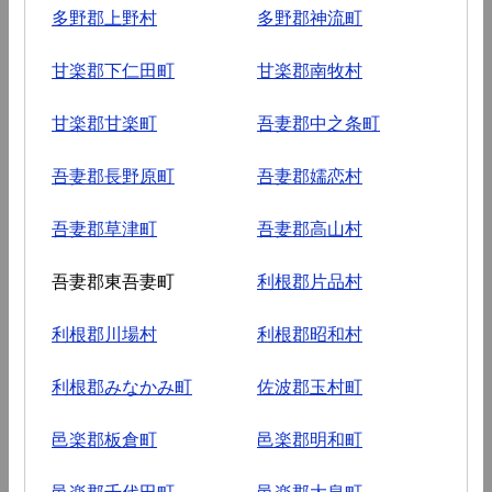
多野郡上野村
多野郡神流町
甘楽郡下仁田町
甘楽郡南牧村
甘楽郡甘楽町
吾妻郡中之条町
吾妻郡長野原町
吾妻郡嬬恋村
吾妻郡草津町
吾妻郡高山村
吾妻郡東吾妻町
利根郡片品村
利根郡川場村
利根郡昭和村
利根郡みなかみ町
佐波郡玉村町
邑楽郡板倉町
邑楽郡明和町
邑楽郡千代田町
邑楽郡大泉町