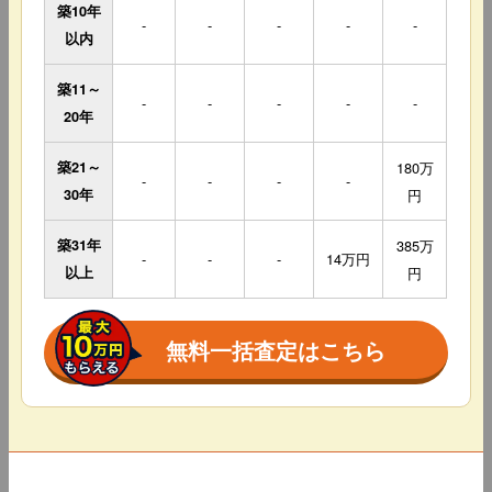
築10年
-
-
-
-
-
以内
築11～
-
-
-
-
-
20年
築21～
180万
-
-
-
-
30年
円
築31年
385万
-
-
-
14万円
以上
円
無料一括査定はこちら