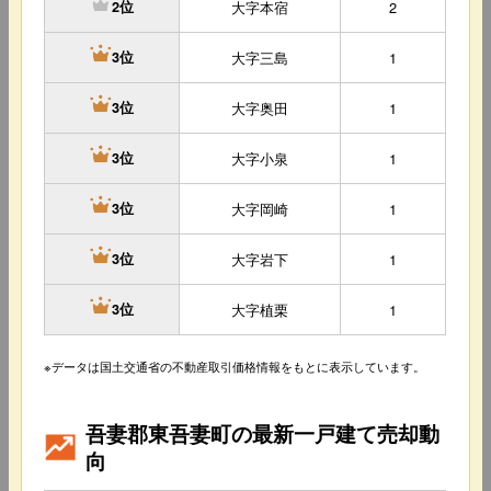
大字本宿
2
2位
大字三島
1
3位
大字奥田
1
3位
大字小泉
1
3位
大字岡崎
1
3位
大字岩下
1
3位
大字植栗
1
3位
※データは国土交通省の不動産取引価格情報をもとに表示しています。
吾妻郡東吾妻町の最新一戸建て売却動
向