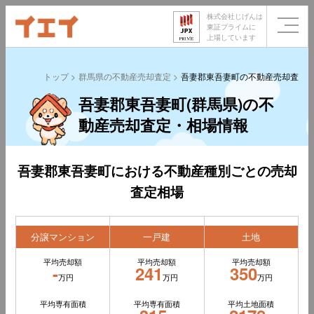
株式会社じげんは
東証プライムに
上場しています
トップ
群馬県の不動産売却査定
吾妻郡東吾妻町の不動産売却査定
吾妻郡東吾妻町(群馬県)の不
動産売却査定・相場情報
吾妻郡東吾妻町における不動産種別ごとの売却
査定相場
分譲マンション
一戸建
土地
平均売却額
平均売却額
平均売却額
-
241
350
万円
万円
万円
平均専有面積
平均専有面積
平均土地面積