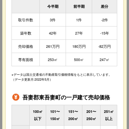
今半期
前半期
差分
取引件数
3件
1件
-2件
築年数
42年
27年
-15年
売却価格
261万円
180万円
-82万円
専有面積
253㎡
500㎡
247㎡
※データは国土交通省の不動産取引価格情報をもとに表示しています。
（データ更新月:2022年5月）
吾妻郡東吾妻町の一戸建て売却価格
100㎡
101〜
151〜
201〜
251㎡
以下
150㎡
200㎡
250㎡
以上