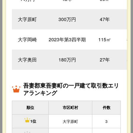
大字原町
300万円
47年
1
大字岡崎
2023年第3四半期
115㎡
4
大字奥田
180万円
27年
5
吾妻郡東吾妻町の一戸建て取引数エリ
アランキング
順位
市区町村
件数
大字原町
3
1位