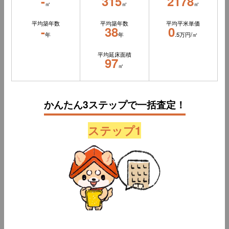
-
315
2178
㎡
㎡
㎡
平均築年数
平均築年数
平均平米単価
-
38
0
年
年
.5万円/㎡
平均延床面積
97
㎡
かんたん3ステップで一括査定！
ステップ1