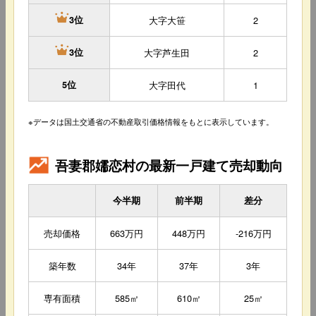
大字大笹
2
3位
大字芦生田
2
3位
5位
大字田代
1
※データは国土交通省の不動産取引価格情報をもとに表示しています。
吾妻郡嬬恋村の最新一戸建て売却動向
今半期
前半期
差分
売却価格
663万円
448万円
-216万円
築年数
34年
37年
3年
専有面積
585㎡
610㎡
25㎡