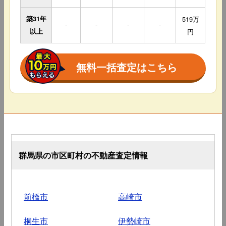
築31年
519万
-
-
-
-
以上
円
無料一括査定はこちら
群馬県の市区町村の不動産査定情報
前橋市
高崎市
桐生市
伊勢崎市