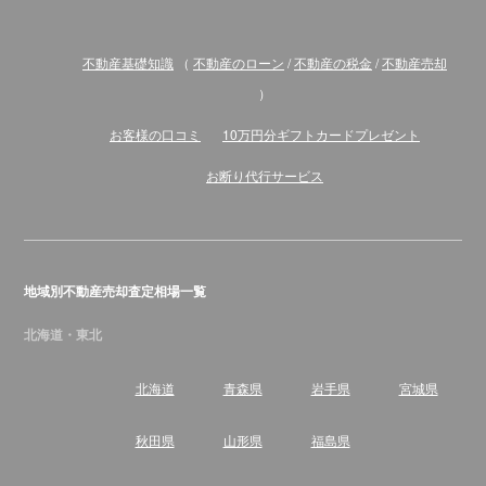
不動産基礎知識
（
不動産のローン
/
不動産の税金
/
不動産売却
）
お客様の口コミ
10万円分ギフトカードプレゼント
お断り代行サービス
地域別不動産売却査定相場一覧
北海道・東北
北海道
青森県
岩手県
宮城県
秋田県
山形県
福島県