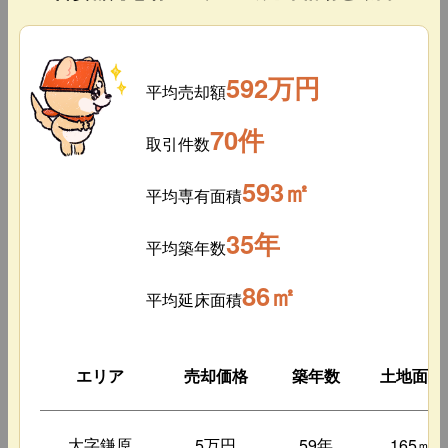
592万円
平均売却額
70件
取引件数
593㎡
平均専有面積
35年
平均築年数
86㎡
平均延床面積
エリア
売却価格
築年数
土地面積
大字鎌原
5万円
59年
165㎡