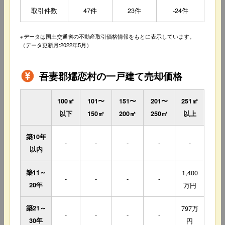
取引件数
47件
23件
-24件
※データは国土交通省の不動産取引価格情報をもとに表示しています。
（データ更新月:2022年5月）
吾妻郡嬬恋村の一戸建て売却価格
100㎡
101〜
151〜
201〜
251㎡
以下
150㎡
200㎡
250㎡
以上
築10年
-
-
-
-
-
以内
築11～
1,400
-
-
-
-
20年
万円
築21～
797万
-
-
-
-
30年
円