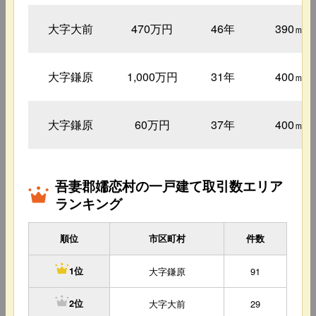
大字大前
470万円
46年
390㎡
大字鎌原
1,000万円
31年
400㎡
大字鎌原
60万円
37年
400㎡
吾妻郡嬬恋村の一戸建て取引数エリア
ランキング
順位
市区町村
件数
大字鎌原
91
1位
大字大前
29
2位