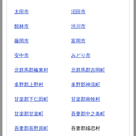
太田市
沼田市
館林市
渋川市
藤岡市
富岡市
安中市
みどり市
北群馬郡榛東村
北群馬郡吉岡町
多野郡上野村
多野郡神流町
甘楽郡下仁田町
甘楽郡南牧村
甘楽郡甘楽町
吾妻郡中之条町
吾妻郡長野原町
吾妻郡嬬恋村