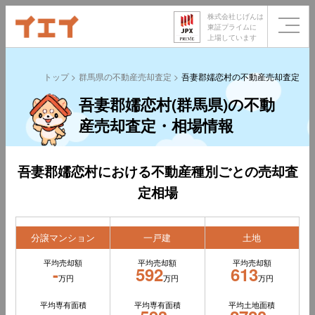
株式会社じげんは
東証プライムに
上場しています
トップ
群馬県の不動産売却査定
吾妻郡嬬恋村の不動産売却査定
吾妻郡嬬恋村(群馬県)の不動
産売却査定・相場情報
吾妻郡嬬恋村における不動産種別ごとの売却査
定相場
分譲マンション
一戸建
土地
平均売却額
平均売却額
平均売却額
-
592
613
万円
万円
万円
平均専有面積
平均専有面積
平均土地面積