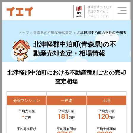
株式会社じげんは
東証プライムに
上場しています
トップ
青森県の不動産売却査定
北津軽郡中泊町の不動産売却査定
北津軽郡中泊町(青森県)の不
動産売却査定・相場情報
北津軽郡中泊町における不動産種別ごとの売却
査定相場
分譲マンション
一戸建
土地
平均売却額
平均売却額
平均売却額
-
181
120
万円
万円
万円
平均専有面積
平均専有面積
平均土地面積