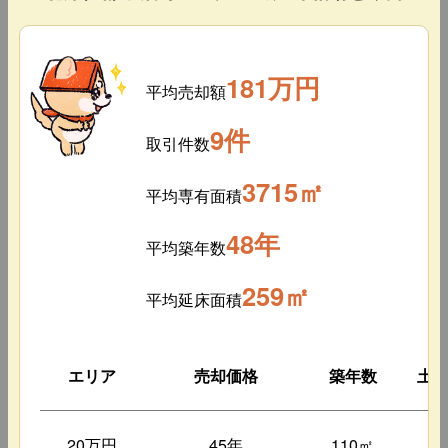
181万円
平均売却額
9件
取引件数
3715㎡
平均専有面積
48年
平均築年数
259㎡
平均延床面積
エリア
売却価格
築年数
土
20万円
45年
110㎡
1