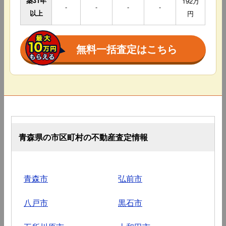
築31年
192万
-
-
-
-
以上
円
無料一括査定はこちら
青森県の市区町村の不動産査定情報
青森市
弘前市
八戸市
黒石市