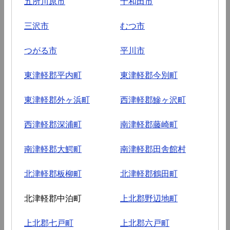
五所川原市
十和田市
三沢市
むつ市
つがる市
平川市
東津軽郡平内町
東津軽郡今別町
東津軽郡外ヶ浜町
西津軽郡鰺ヶ沢町
西津軽郡深浦町
南津軽郡藤崎町
南津軽郡大鰐町
南津軽郡田舎館村
北津軽郡板柳町
北津軽郡鶴田町
北津軽郡中泊町
上北郡野辺地町
上北郡七戸町
上北郡六戸町